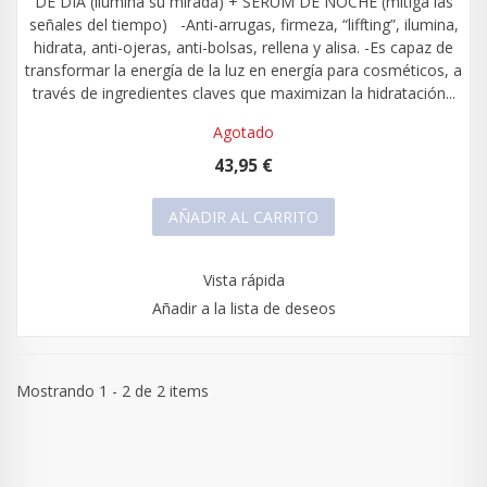
DE DÍA (ilumina su mirada) + SERUM DE NOCHE (mitiga las
señales del tiempo) -Anti-arrugas, firmeza, “liffting”, ilumina,
hidrata, anti-ojeras, anti-bolsas, rellena y alisa. -Es capaz de
transformar la energía de la luz en energía para cosméticos, a
través de ingredientes claves que maximizan la hidratación...
Agotado
43,95 €
AÑADIR AL CARRITO
Vista rápida
Añadir a la lista de deseos
Mostrando 1 - 2 de 2 items