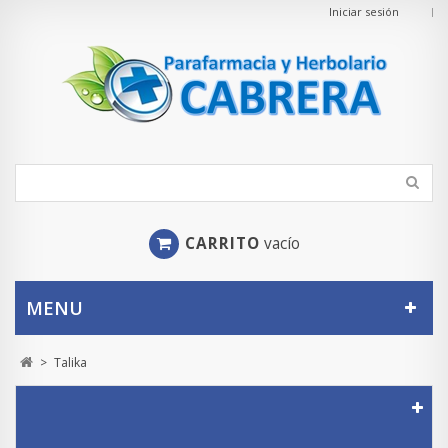
Iniciar sesión
CARRITO
vacío
MENU
>
Talika