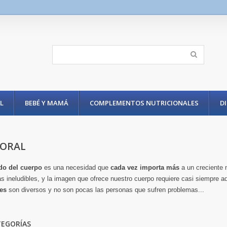
L
BEBÉ Y MAMÁ
COMPLEMENTOS NUTRICIONALES
D
PORAL
do del cuerpo
es una necesidad que
cada vez importa más
a un creciente 
s ineludibles, y la
imagen que ofrece nuestro cuerpo
requiere casi siempre 
es
son diversos y no son pocas las personas que sufren problemas...
EGORÍAS