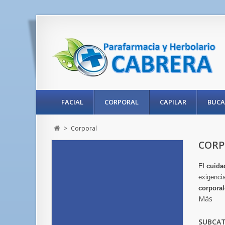
FACIAL
CORPORAL
CAPILAR
BUCA
>
Corporal
COR
El
cuida
exigencia
corporal
Más
SUBCAT