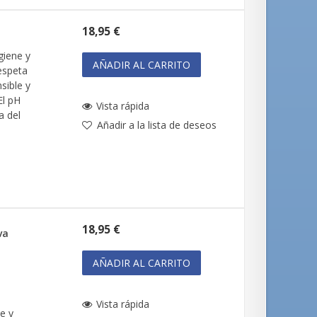
18,95 €
giene y
AÑADIR AL CARRITO
Respeta
nsible y
El pH
Vista rápida
a del
Añadir a la lista de deseos
18,95 €
va
AÑADIR AL CARRITO
Vista rápida
e y