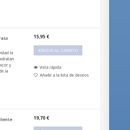
15,95 €
raso
AÑADIR AL CARRITO
idad la
hidratan
picor y
Vista rápida
de la
Añadir a la lista de deseos
19,70 €
liente