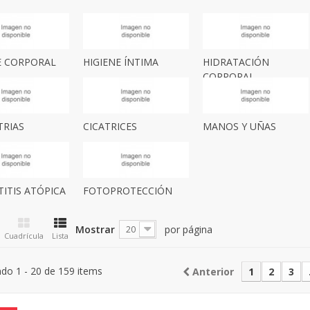
E CORPORAL
HIGIENE ÍNTIMA
HIDRATACIÓN
CORPORAL
TRIAS
CICATRICES
MANOS Y UÑAS
ITIS ATÓPICA
FOTOPROTECCIÓN
Mostrar
por página
20
Cuadrícula
Lista
do 1 - 20 de 159 items
Anterior
1
2
3