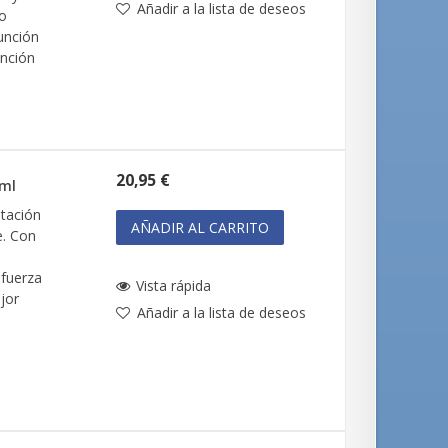
Añadir a la lista de deseos
io
función
unción
20,95 €
 ml
atación
AÑADIR AL CARRITO
e. Con
efuerza
Vista rápida
ejor
Añadir a la lista de deseos