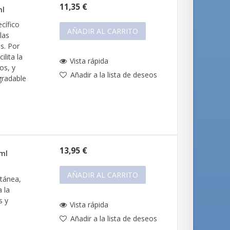
11,35 €
ml
cífico
AÑADIR AL CARRITO
las
es. Por
lita la
Vista rápida
os, y
Añadir a la lista de deseos
gradable
13,95 €
 ml
AÑADIR AL CARRITO
utánea,
a la
s y
Vista rápida
Añadir a la lista de deseos