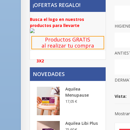
¡OFERTAS REGALO!
Busca el logo en nuestros
productos para llevarte
HIGIEN
Productos GRATIS
al realizar tu compra
ANTIES
3X2
NOVEDADES
DERMAT
Aquilea
Menupause
Vista:
17,05 €
Mostran
Aquilea Libi Plus
25,60 €