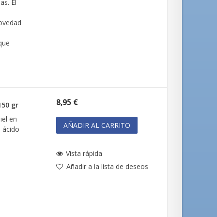
as. El
novedad
que
8,95 €
50 gr
iel en
AÑADIR AL CARRITO
 ácido
Vista rápida
Añadir a la lista de deseos