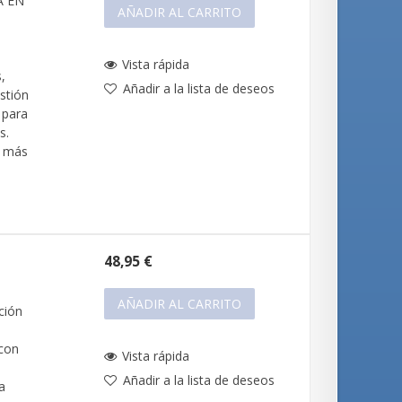
A EN
AÑADIR AL CARRITO
Vista rápida
,
Añadir a la lista de deseos
stión
 para
s.
s más
48,95 €
l
AÑADIR AL CARRITO
ción
 con
Vista rápida
Añadir a la lista de deseos
a