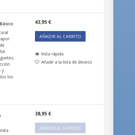
43,95 €
 Básico
tural
AÑADIR AL CARRITO
vapor
 de
ebé
Vista rápida
uguetes,
Añadir a la lista de deseos
ección
o y
dos los
38,95 €
a
AÑADIR AL CARRITO
onita