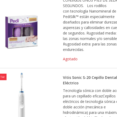
CONSIGUE UNOS PIES DE SED
SEGUNDOS. Los rodillos
con tecnología Nanomineral de
PediSilk™ están especialmente
diseñados para eliminar durezas
asperezas y callosidades en cue
de segundos. Rugosidad media:
las zonas normales y/o sensible
Rugosidad extra: para las zona
endurecidas.
Agotado
TA!
Vitis Sonic S-20 Cepillo Denta
Eléctrico
Tecnología sónica con doble ac
para un cepillado eficazCepillos
eléctricos de tecnología sónica
doble acción (mecánica e
hidrodinámica) para una máxim