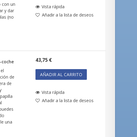
o con un
Vista rápida
ar y dar
Añadir a la lista de deseos
ilas (no
43,75 €
a-coche
 el
AÑADIR AL CARRITO
ción de
uera de
y
Vista rápida
papilla
Añadir a la lista de deseos
l
 puedes
ndo
ble una