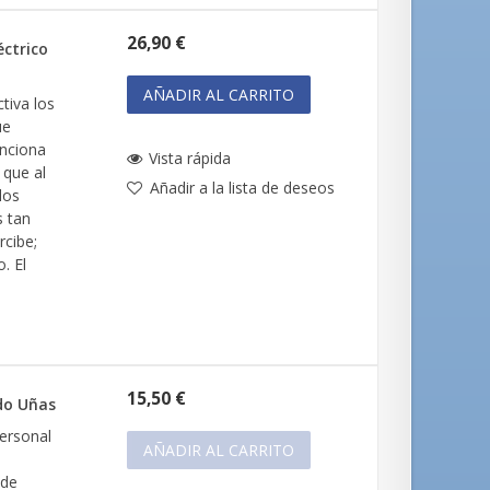
26,90 €
éctrico
AÑADIR AL CARRITO
tiva los
ue
unciona
Vista rápida
 que al
Añadir a la lista de deseos
los
s tan
rcibe;
. El
15,50 €
do Uñas
personal
AÑADIR AL CARRITO
 de