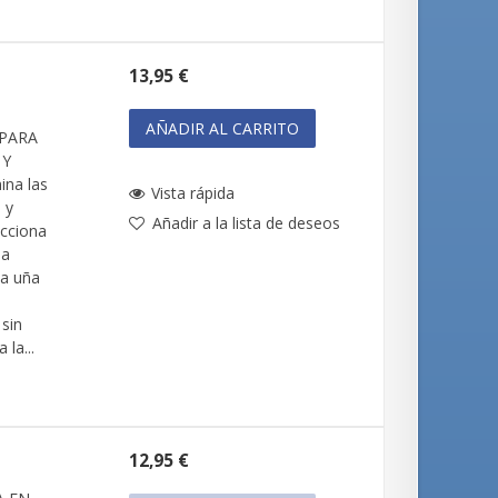
13,95 €
AÑADIR AL CARRITO
PARA
 Y
ina las
Vista rápida
 y
Añadir a la lista de deseos
ecciona
la
 la uña
 sin
 la...
12,95 €