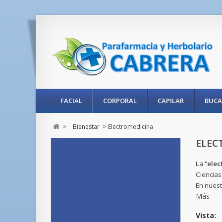
FACIAL
CORPORAL
CAPILAR
BUCA
>
Bienestar
>
Electromedicina
ELEC
La
“elec
Ciencias
En nuest
Más
Vista: