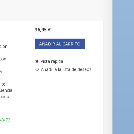
36,95 €
l
AÑADIR AL CARRITO
ción
 con
Vista rápida
Añadir a la lista de deseos
a
ite
cuencia
ntido
 48/72