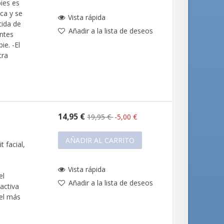
pies es
ca y se
Vista rápida
cida de
Añadir a la lista de deseos
entes
ie. -El
tra
14,95 €
19,95 €
-5,00 €
AÑADIR AL CARRITO
 facial,
Vista rápida
el
Añadir a la lista de deseos
 activa
iel más