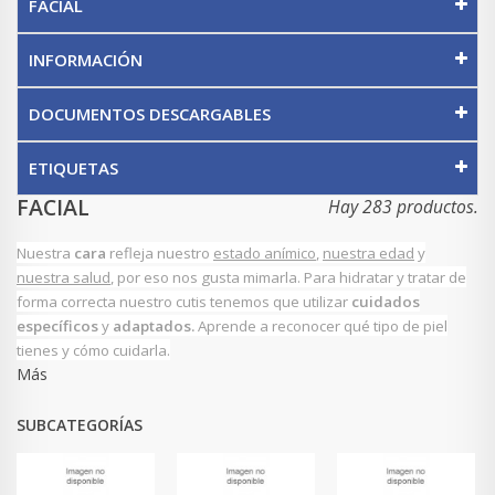
FACIAL
INFORMACIÓN
DOCUMENTOS DESCARGABLES
ETIQUETAS
FACIAL
Hay 283 productos.
Nuestra
cara
refleja nuestro
estado anímico
,
nuestra edad
y
nuestra salud
, por eso nos gusta mimarla. Para
hidratar
y
tratar
de
forma correcta nuestro cutis tenemos que utilizar
cuidados
específicos
y
adaptados.
Aprende a reconocer qué tipo de piel
tienes y cómo cuidarla.
Más
SUBCATEGORÍAS