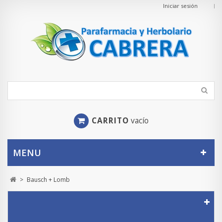
Iniciar sesión
CARRITO
vacío
MENU
>
Bausch + Lomb