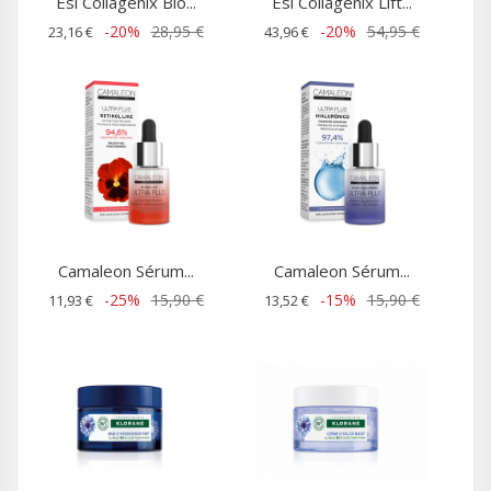
Esi Collagenix Bio...
Esi Collagenix Lift...
-20%
28,95 €
-20%
54,95 €
23,16 €
43,96 €
Camaleon Sérum...
Camaleon Sérum...
-25%
15,90 €
-15%
15,90 €
11,93 €
13,52 €