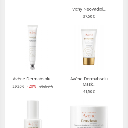
Vichy Neovadiol...
37,50 €
Avène Dermabsolu...
Avène Dermabsolu
Mask...
-20%
36,50 €
29,20 €
41,50 €