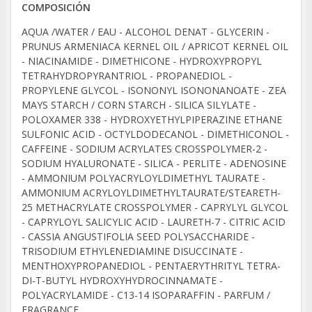
COMPOSICIÓN
AQUA /WATER / EAU - ALCOHOL DENAT - GLYCERIN -
PRUNUS ARMENIACA KERNEL OIL / APRICOT KERNEL OIL
- NIACINAMIDE - DIMETHICONE - HYDROXYPROPYL
TETRAHYDROPYRANTRIOL - PROPANEDIOL -
PROPYLENE GLYCOL - ISONONYL ISONONANOATE - ZEA
MAYS STARCH / CORN STARCH - SILICA SILYLATE -
POLOXAMER 338 - HYDROXYETHYLPIPERAZINE ETHANE
SULFONIC ACID - OCTYLDODECANOL - DIMETHICONOL -
CAFFEINE - SODIUM ACRYLATES CROSSPOLYMER-2 -
SODIUM HYALURONATE - SILICA - PERLITE - ADENOSINE
- AMMONIUM POLYACRYLOYLDIMETHYL TAURATE -
AMMONIUM ACRYLOYLDIMETHYLTAURATE/STEARETH-
25 METHACRYLATE CROSSPOLYMER - CAPRYLYL GLYCOL
- CAPRYLOYL SALICYLIC ACID - LAURETH-7 - CITRIC ACID
- CASSIA ANGUSTIFOLIA SEED POLYSACCHARIDE -
TRISODIUM ETHYLENEDIAMINE DISUCCINATE -
MENTHOXYPROPANEDIOL - PENTAERYTHRITYL TETRA-
DI-T-BUTYL HYDROXYHYDROCINNAMATE -
POLYACRYLAMIDE - C13-14 ISOPARAFFIN - PARFUM /
FRAGRANCE