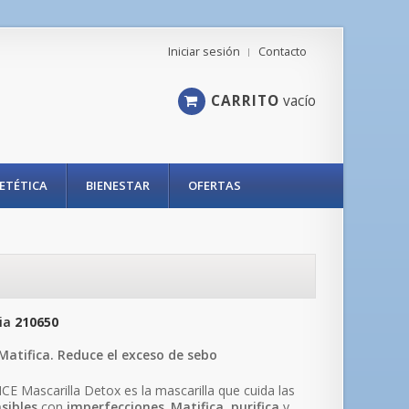
Iniciar sesión
Contacto
CARRITO
vacío
IETÉTICA
BIENESTAR
OFERTAS
ia
210650
 Matifica. Reduce el exceso de sebo
 Mascarilla Detox es la mascarilla que cuida las
sibles
con
imperfecciones
.
Matifica
,
purifica
y