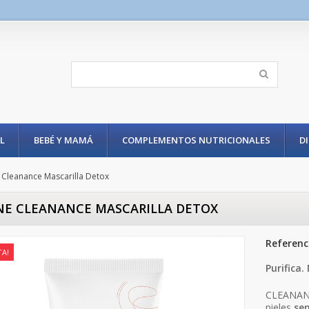
L
BEBÉ Y MAMÁ
COMPLEMENTOS NUTRICIONALES
D
 Cleanance Mascarilla Detox
NE CLEANANCE MASCARILLA DETOX
Referenc
TA!
Purifica.
CLEANANCE
pieles
sen