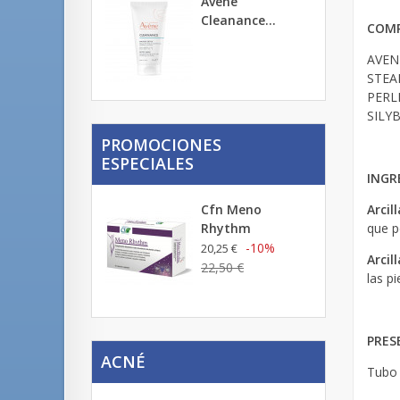
Avène
Cleanance...
COMP
AVEN
STEA
PERL
SILY
PROMOCIONES
ESPECIALES
INGR
Arcil
Cfn Meno
que pe
Rhythm
-10%
20,25 €
Arcil
22,50 €
las pi
PRES
ACNÉ
Tubo 