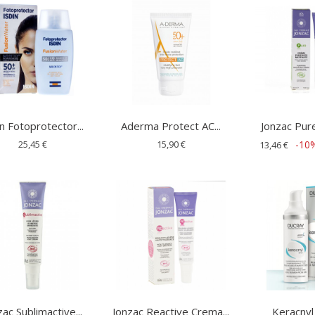
n Fotoprotector...
Aderma Protect AC...
Jonzac Pure
25,45 €
15,90 €
-10
13,46 €
zac Sublimactive...
Jonzac Reactive Crema...
Keracnyl