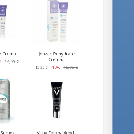
 Crema...
Jonzac Rehydrate
Crema...
%
14,95 €
-10%
16,95 €
15,25 €
 Serum
Vichy Dermablend...