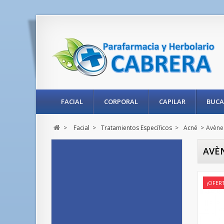
FACIAL
CORPORAL
CAPILAR
BUCA
>
Facial
>
Tratamientos Específicos
>
Acné
>
Avène
AVÈ
¡OFER