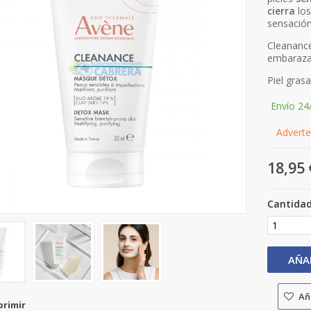
cierra
lo
sensación
Cleanance
embarazad
Piel gras
Envío 24
Adverten
18,95 
Cantida
AÑA
Aña
primir