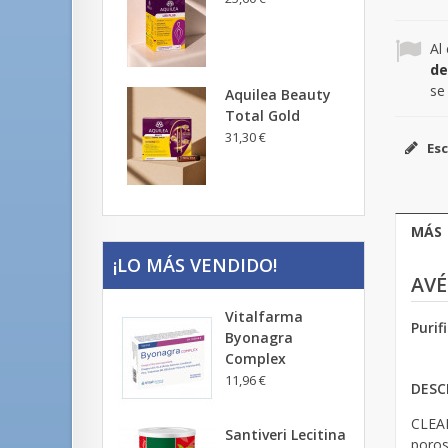
Al
de
se
Aquilea Beauty
Total Gold
31,30 €
Esc
MÁS
¡LO MÁS VENDIDO!
AVÉ
Vitalfarma
Purif
Byonagra
Complex
11,96 €
DESC
CLEAN
Santiveri Lecitina
poros