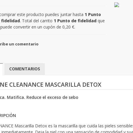
 comprar este producto puedes juntar hasta
1
Punto
 fidelidad
. Total del carrito
1
Punto de fidelidad
que
 puede convertir en un cupón de
0,20 €
.
ribe un comentario
COMENTARIOS
NE CLEANANCE MASCARILLA DETOX
ica. Matifica. Reduce el exceso de sebo
RIPCIÓN
ANCE Mascarilla Detox es la mascarilla que cuida las pieles sensibles 
 inmediatamente. Deja la piel con una sensación de comodidad y sua