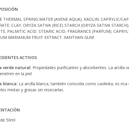
OSICIÓN
E THERMAL SPRING WATER (AVENE AQUA). KAOLIN. CAPRYLIC/CAPR
RATE. CLAY. ORYZA SATIVA (RICE) STARCH (ORYZA SATIVA STARC
ITE. PALMITIC ACID. STEARIC ACID. FRAGRANCE (PARFUM). CAPRY
BUM MARIANUM FRUIT EXTRACT. XANTHAN GUM
EDIENTES ACTIVOS
la verde natural:
Propiedades purificantes y absorbentes. La arcilla v
netren en la piel.
la blanca:
La arcilla blanca, también conocida como caolinita, es rica
eles mixtas y grasas sin resecarlas.
ENTACIÓN
de 50ml