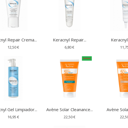
nyl Repair Crema...
Keracnyl Repair...
Keracnyl 
12,50 €
6,80 €
11,7
nyl Gel Limpiador...
Avène Solar Cleanance...
Avène Solar
16,95 €
22,50 €
22,5