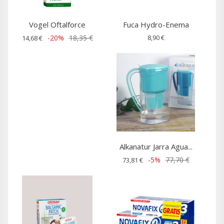
Vogel Oftalforce
Fuca Hydro-Enema
-20%
18,35 €
8,90 €
14,68 €
Alkanatur Jarra Agua...
-5%
77,70 €
73,81 €