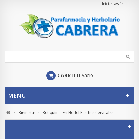
Iniciar sesión
CARRITO
vacío
MENU
>
Bienestar
>
Botiquín
>
Esi Nodol Parches Cervicales