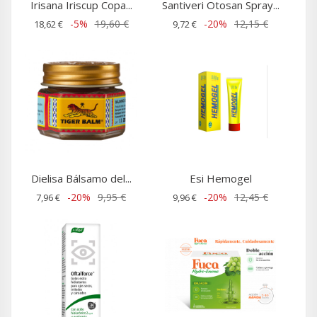
Irisana Iriscup Copa...
Santiveri Otosan Spray...
-5%
19,60 €
-20%
12,15 €
18,62 €
9,72 €
Dielisa Bálsamo del...
Esi Hemogel
-20%
9,95 €
-20%
12,45 €
7,96 €
9,96 €