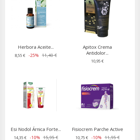
Herbora Aceite...
Apitox Crema
Antidolor...
-25%
11,40 €
8,55 €
10,95 €
Esi Nodol Árnica Forte...
Fisiocrem Parche Active
-10%
15,95 €
-10%
11,95 €
14,35 €
10,75 €