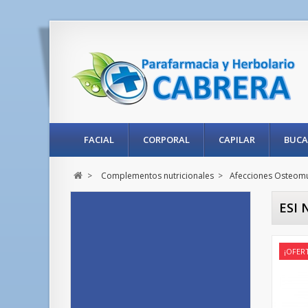
FACIAL
CORPORAL
CAPILAR
BUCA
>
Complementos nutricionales
>
Afecciones Osteom
ESI 
¡OFER