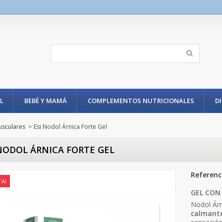
L
BEBÉ Y MAMÁ
COMPLEMENTOS NUTRICIONALES
D
usculares
>
Esi Nodol Árnica Forte Gel
NODOL ÁRNICA FORTE GEL
Referenc
TA!
GEL CON
Nodol Árn
calmant