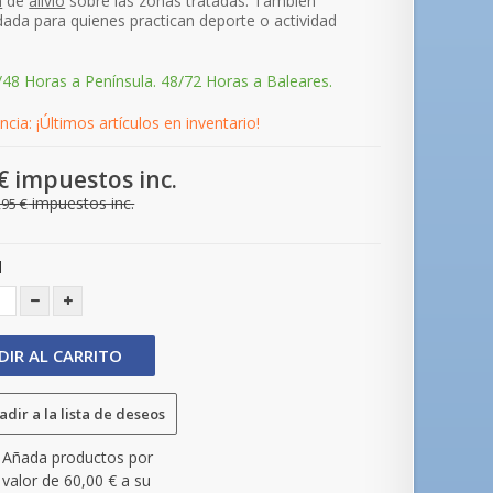
n
de
alivio
sobre las zonas tratadas. También
da para quienes practican deporte o actividad
/48 Horas a Península. 48/72 Horas a Baleares.
cia: ¡Últimos artículos en inventario!
€
impuestos inc.
impuestos inc.
,95 €
d
DIR AL CARRITO
dir a la lista de deseos
Añada productos por
valor de
60,00 €
a su