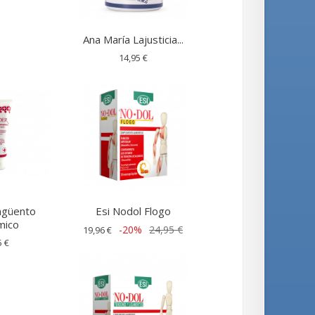
Ana María Lajusticia...
14,95 €
ngüento
Esi Nodol Flogo
mico
-20%
24,95 €
19,96 €
5 €