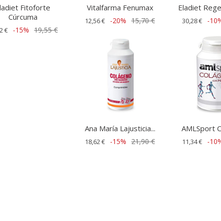
ladiet Fitoforte
Vitalfarma Fenumax
Eladiet Rege
Cúrcuma
-20%
15,70 €
-10
12,56 €
30,28 €
-15%
19,55 €
2 €
Ana María Lajusticia...
AMLSport Co
-15%
21,90 €
-10
18,62 €
11,34 €