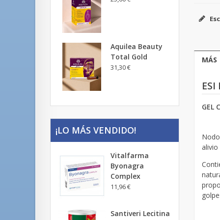
Esc
Aquilea Beauty
Total Gold
MÁS
31,30 €
ESI
GEL 
¡LO MÁS VENDIDO!
Nodol
alivi
Vitalfarma
Conti
Byonagra
natur
Complex
propo
11,96 €
golpe
Santiveri Lecitina