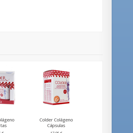
olágeno
Colder Colágeno
tas
Cápsulas
5 €
17,95 €