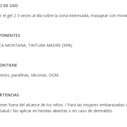
 DE USO
ar el gel 2-3 veces al día sobre la zona interesada, masajear con mov
PONENTES
CA MONTANA, TINTURA MADRE (30%)
ONTIENE
enos, parafinas, siliconas, OGM
.
RTENCIAS
ner fuera del alcance de los niños. / Para las mujeres embarazadas o
 Salud./ No aplicar en heridas abiertas o en caso de dermatitis.