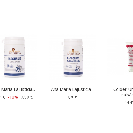
María Lajusticia...
Ana María Lajusticia...
Colder U
Balsá
-10%
7,90 €
7,30 €
1 €
14,4