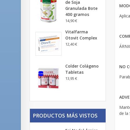
de Soja
MODO
Granulada Bote
400 gramos
Aplic
14,90 €
Vitalfarma
COM
Otovit Complex
12,40 €
ÁRNI
Colder Colágeno
NO C
Tabletas
Parab
13,95 €
ADVE
Mante
de la
PRODUCTOS MÁS VISTOS