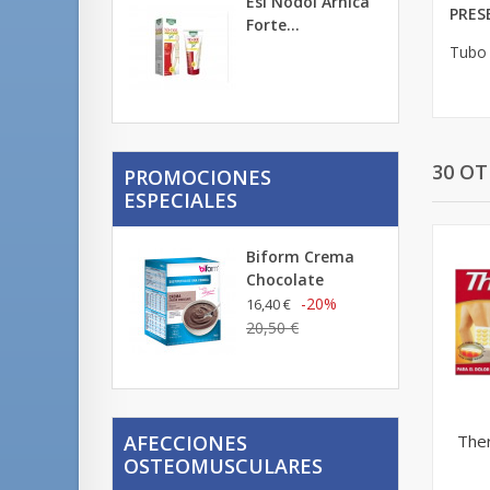
Esi Nodol Árnica
PRES
Forte...
Tubo 
30 O
PROMOCIONES
ESPECIALES
Biform Crema
Chocolate
-20%
16,40 €
20,50 €
Ther
AFECCIONES
OSTEOMUSCULARES