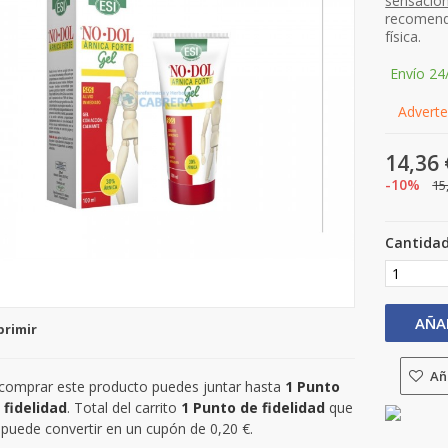
sensació
recomenda
física.
Envío 24
Adverten
14,36 
-10%
15
Cantida
AÑA
primir
Aña
 comprar este producto puedes juntar hasta
1
Punto
 fidelidad
. Total del carrito
1
Punto de fidelidad
que
 puede convertir en un cupón de
0,20 €
.