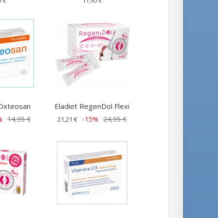
 Oxteosan
Eladiet RegenDol Flexi
%
14,95 €
-15%
24,95 €
21,21 €