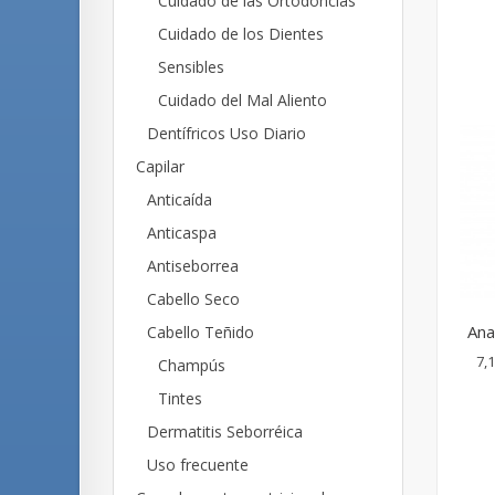
Cuidado de las Ortodoncias
Cuidado de los Dientes
Sensibles
Cuidado del Mal Aliento
Dentífricos Uso Diario
Capilar
Anticaída
Anticaspa
Antiseborrea
Cabello Seco
Ana 
Cabello Teñido
7,1
Champús
Tintes
Dermatitis Seborréica
Uso frecuente