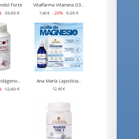
ndol Forte
Vitalfarma Vitamina D3...
%
33,65 €
-20%
9,25 €
7,40 €
lágeno...
Ana María Lajusticia...
%
12,60 €
12,40 €