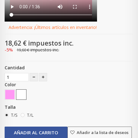
Advertencia: ¡Últimos artículos en inventario!
18,62 €
impuestos inc.
-5%
impuestos inc.
19,60 €
Cantidad
Color
Talla
T/S
T/L
AÑADIR AL CARRITO
Añadir a la lista de deseos