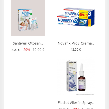
Santiveri Otosan...
Novafix Pro3 Crema...
-20%
10,00 €
12,50 €
8,00 €
Eladiet Allerfin Spray...
-20%
12,50 €