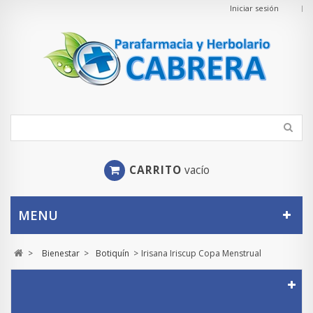
Iniciar sesión
CARRITO
vacío
MENU
>
Bienestar
>
Botiquín
>
Irisana Iriscup Copa Menstrual