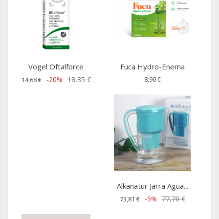
Vogel Oftalforce
Fuca Hydro-Enema
-20%
18,35 €
8,90 €
14,68 €
Alkanatur Jarra Agua...
-5%
77,70 €
73,81 €