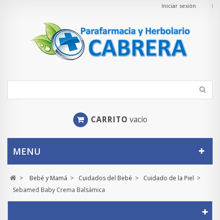
Iniciar sesión
CARRITO
vacío
MENU
>
Bebé y Mamá
>
Cuidados del Bebé
>
Cuidado de la Piel
>
Sebamed Baby Crema Balsámica