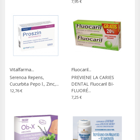
7,95 €
Vitalfarma...
Fluocaril...
Serenoa Repens,
PREVIENE LA CARIES
Cucurbita Pepo l., Zinc,...
DENTAL Fluocaril BI-
FLUORÉ...
12,76 €
7,25 €