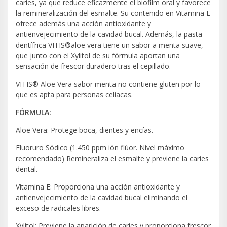
caries, ya que reduce eficazmente el biofilm oral y favorece
la remineralización del esmalte. Su contenido en Vitamina E
ofrece además una acción antioxidante y
antienvejecimiento de la cavidad bucal. Además, la pasta
dentífrica VITIS®aloe vera tiene un sabor a menta suave,
que junto con el Xylitol de su fórmula aportan una
sensación de frescor duradero tras el cepillado.
VITIS® Aloe Vera sabor menta no contiene gluten por lo
que es apta para personas celíacas.
FÓRMULA:
Aloe Vera: Protege boca, dientes y encías.
Fluoruro Sódico (1.450 ppm ión flúor. Nivel máximo
recomendado) Remineraliza el esmalte y previene la caries
dental.
Vitamina E: Proporciona una acción antioxidante y
antienvejecimiento de la cavidad bucal eliminando el
exceso de radicales libres.
Xylitol: Previene la aparición de caries y proporciona frescor