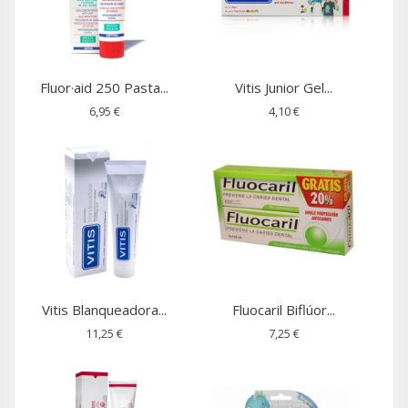
Fluor·aid 250 Pasta...
Vitis Junior Gel...
6,95 €
4,10 €
Vitis Blanqueadora...
Fluocaril Biflúor...
11,25 €
7,25 €