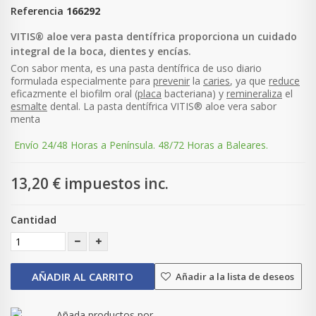
Referencia
166292
VITIS
®
aloe
vera
pasta
dentífrica
proporciona un
cuidado
integral de la boca, dientes y encías
.
Con sabor menta, es una pasta dentífrica de uso diario
formulada especialmente para
prevenir
la
caries
, ya que
reduce
eficazmente el biofilm oral (
placa
bacteriana) y
remineraliza
el
esmalte
dental. La pasta dentífrica VITIS® aloe vera sabor
menta
Envío 24/48 Horas a Península. 48/72 Horas a Baleares.
13,20 €
impuestos inc.
Cantidad
AÑADIR AL CARRITO
Añadir a la lista de deseos
Añada productos por