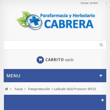
Iniciar sesión
CARRITO
vacío
MENU
>
Facial
>
Fotoprotección
>
Letibalm Stick Protector SPF20