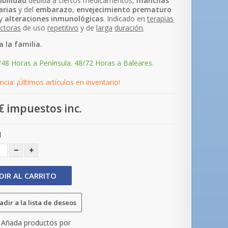
ibilidad
debida a ciertos medicamentos,
manchas
arias
y del
embarazo
,
envejecimiento
prematuro
 y
alteraciones
inmunológicas
. Indicado en
terapias
ctoras
de uso
repetitivo
y de
larga
duración
.
 la familia.
/48 Horas a Península. 48/72 Horas a Baleares.
cia: ¡Últimos artículos en inventario!
€
impuestos inc.
d
DIR AL CARRITO
dir a la lista de deseos
Añada productos por