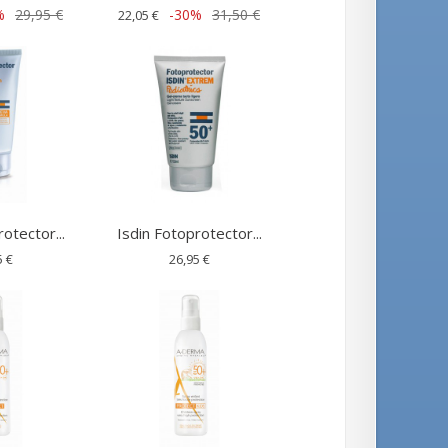
%
29,95 €
-30%
31,50 €
22,05 €
otector...
Isdin Fotoprotector...
5 €
26,95 €