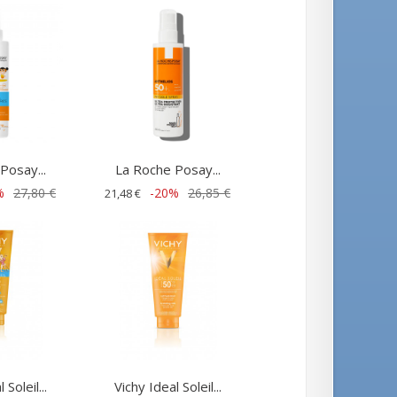
Posay...
La Roche Posay...
%
27,80 €
-20%
26,85 €
21,48 €
 Soleil...
Vichy Ideal Soleil...