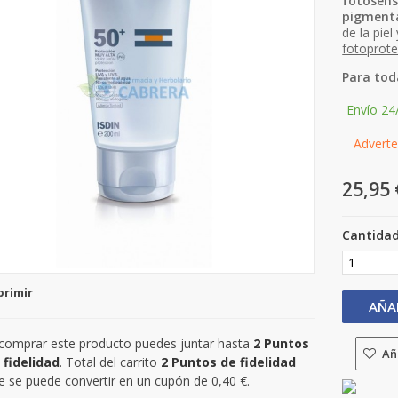
fotosens
pigment
de la piel
fotoprote
Para toda
Envío 24
Adverten
25,95 
Cantida
primir
AÑA
 comprar este producto puedes juntar hasta
2
Puntos
Aña
 fidelidad
. Total del carrito
2
Puntos de fidelidad
e se puede convertir en un cupón de
0,40 €
.