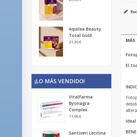
Esc
Aquilea Beauty
Total Gold
MÁS
31,30 €
Fotop
El to
¡LO MÁS VENDIDO!
INDI
Vitalfarma
Fotop
Byonagra
debid
Complex
alter
11,96 €
Ideal
BENE
Santiveri Lecitina