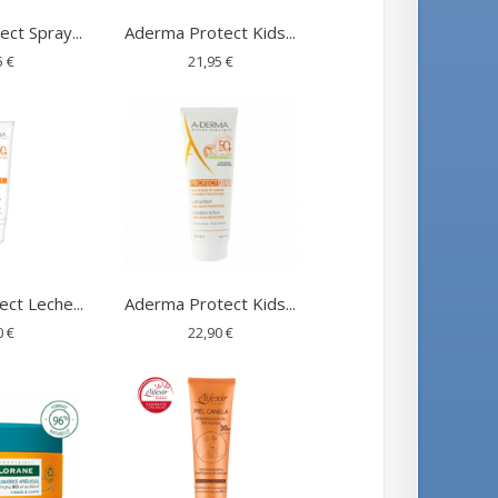
ct Spray...
Aderma Protect Kids...
5 €
21,95 €
ct Leche...
Aderma Protect Kids...
0 €
22,90 €