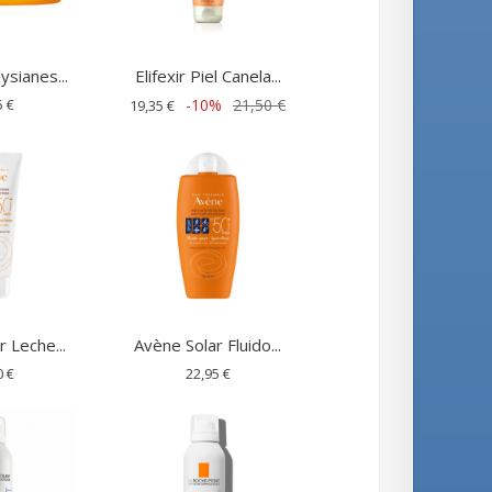
ysianes...
Elifexir Piel Canela...
5 €
-10%
21,50 €
19,35 €
 Leche...
Avène Solar Fluido...
0 €
22,95 €