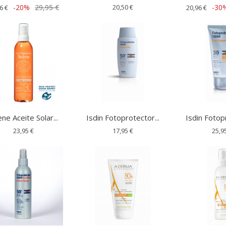
-20%
29,95 €
20,50 €
-30
6 €
20,96 €
ne Aceite Solar...
Isdin Fotoprotector...
Isdin Fotopr
23,95 €
17,95 €
25,9