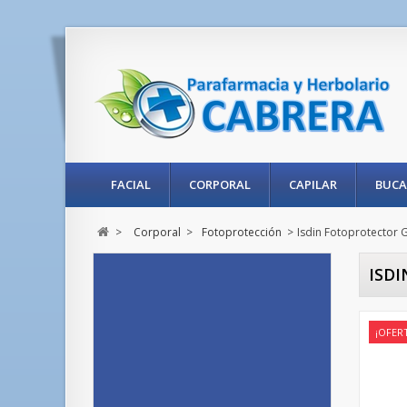
FACIAL
CORPORAL
CAPILAR
BUCA
>
Corporal
>
Fotoprotección
>
Isdin Fotoprotector 
ISDI
¡OFER