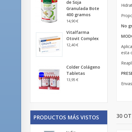
de Soja
Hidra
Granulada Bote
400 gramos
Propo
14,90 €
No g
Vitalfarma
MODO
Otovit Complex
12,40 €
Aplic
esta 
Reapl
Colder Colágeno
Tabletas
PRES
13,95 €
Envas
30 O
PRODUCTOS MÁS VISTOS