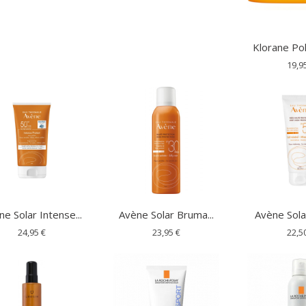
Klorane Pol
19,9
e Solar Intense...
Avène Solar Bruma...
Avène Solar
24,95 €
23,95 €
22,5