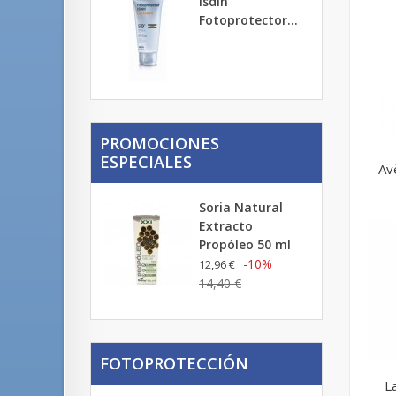
Isdin
Fotoprotector...
PROMOCIONES
ESPECIALES
Avè
Soria Natural
Extracto
Propóleo 50 ml
-10%
12,96 €
14,40 €
FOTOPROTECCIÓN
L