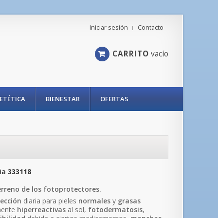
Iniciar sesión
Contacto
CARRITO
vacío
IETÉTICA
BIENESTAR
OFERTAS
ia
333118
erreno de los fotoprotectores.
ección
diaria para pieles
normales
y
grasas
mente
hiperreactivas
al sol,
fotodermatosis
,