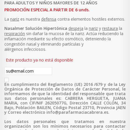
PARA ADULTOS Y NIÑOS MAYORES DE 12 AÑOS
PROMOCIÓN ESPECIAL A PARTIR DE 6 unds.
La
nariz
es nuestra
defensa
contra elementos hostiles externos.
Nasalmer
Solución
Hipertónica
despeja
la
nariz
y
restaura
la
respiración
sin dañar la mucosa de la nariz. Actúa reduciendo la
inflamación mediante su efecto osmótico, deteniendo la
congestión nasal y eliminando partículas y
alérgenos infecciosos.
Este producto ya no está disponible
En cumplimiento del Reglamento (UE) 2016 /679 y de la Ley
Orgánica de Protección de Datos de Carácter Personal, le
informamos de que la identidad del responsable que trata
sus datos personales es: CABRERA HERGUETA, JUANA
MARIA, con CIF/NIF 26205077G, Dirección CALLE COLON, 34
Bajo, Población BAILEN, Código Postal 23710, Provincia JAEN
y Correo electrónico info@parafarmaciacabrera.es.
Los datos personales que tratamos en nuestra
organización son los mínimos necesarios para contactar