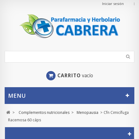
Iniciar sesión
CARRITO
vacío
MENU
>
Complementos nutricionales
>
Menopausia
>
Cfn Cimicífuga
Racemosa 60 cáps