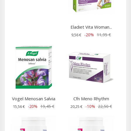
Eladiet Vita Woman...
-20%
11,95 €
9,56 €
Vogel Menosan Salvia
Cfn Meno Rhythm
-20%
19,45 €
-10%
22,50 €
15,56 €
20,25 €