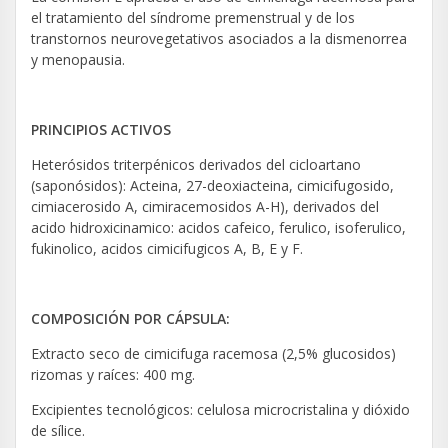
el tratamiento del síndrome premenstrual y de los
transtornos neurovegetativos asociados a la dismenorrea
y menopausia.
PRINCIPIOS ACTIVOS
Heterósidos triterpénicos derivados del cicloartano
(saponósidos): Acteina, 27-deoxiacteina, cimicifugosido,
cimiacerosido A, cimiracemosidos A-H), derivados del
acido hidroxicinamico: acidos cafeico, ferulico, isoferulico,
fukinolico, acidos cimicifugicos A, B, E y F.
COMPOSICIÓN POR CÁPSULA:
Extracto seco de cimicifuga racemosa (2,5% glucosidos)
rizomas y raíces: 400 mg.
Excipientes tecnológicos: celulosa microcristalina y dióxido
de sílice.