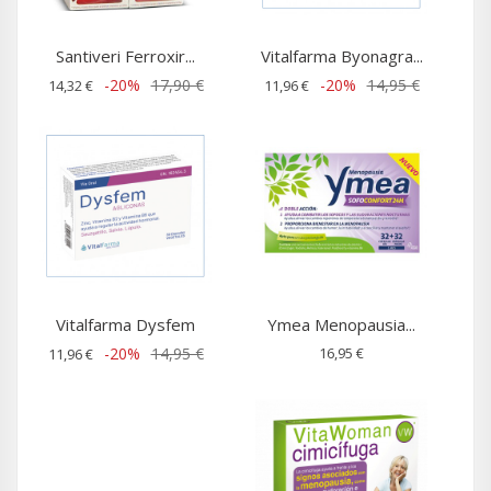
Santiveri Ferroxir...
Vitalfarma Byonagra...
-20%
17,90 €
-20%
14,95 €
14,32 €
11,96 €
Vitalfarma Dysfem
Ymea Menopausia...
-20%
14,95 €
16,95 €
11,96 €