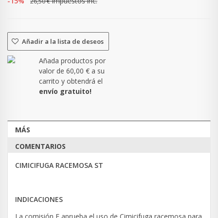
-15%
impuestos inc.
26,50 €
Añadir a la lista de deseos
Añada productos por
valor de
60,00 €
a su
carrito y obtendrá el
envío gratuito!
MÁS
COMENTARIOS
CIMICIFUGA RACEMOSA ST
INDICACIONES
La comisión E aprueba el uso de Cimicifuga racemosa para