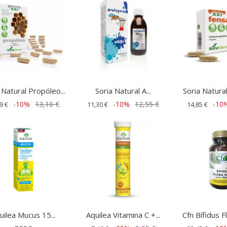
 Natural Propóleo...
Soria Natural A...
Soria Natural
-10%
13,10 €
-10%
12,55 €
-10
9 €
11,30 €
14,85 €
uilea Mucus 15...
Aquilea Vitamina C +...
Cfn Bífidus F