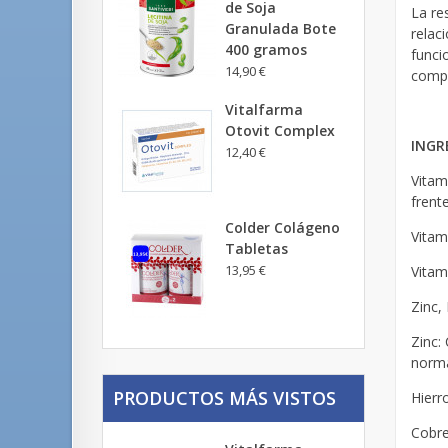
de Soja
La re
Granulada Bote
relac
400 gramos
funci
14,90 €
compl
Vitalfarma
Otovit Complex
INGR
12,40 €
Vitam
frente
Colder Colágeno
Vitam
Tabletas
13,95 €
Vitam
Zinc,
Zinc:
norma
PRODUCTOS MÁS VISTOS
Hierr
Cobre