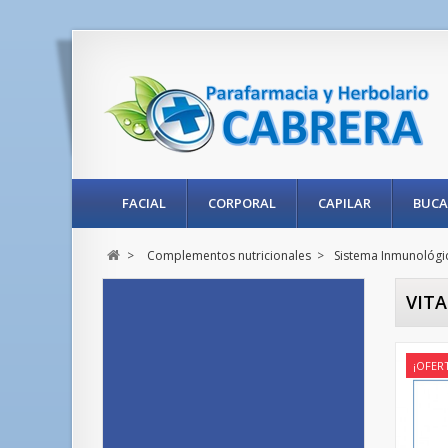
FACIAL
CORPORAL
CAPILAR
BUCA
>
Complementos nutricionales
>
Sistema Inmunológi
VIT
¡OFER