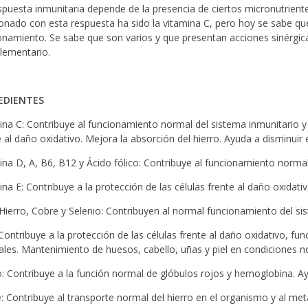
spuesta inmunitaria depende de la presencia de ciertos micronutrient
ionado con esta respuesta ha sido la vitamina C, pero hoy se sabe que
onamiento. Se sabe que son varios y que presentan acciones sinérgi
ementario.
EDIENTES
ina C: Contribuye al funcionamiento normal del sistema inmunitario y 
 al daño oxidativo. Mejora la absorción del hierro. Ayuda a disminuir e
ina D, A, B6, B12 y Ácido fólico: Contribuye al funcionamiento normal
ina E: Contribuye a la protección de las células frente al daño oxidativ
 Hierro, Cobre y Selenio: Contribuyen al normal funcionamiento del si
 Contribuye a la protección de las células frente al daño oxidativo, fun
les. Mantenimiento de huesos, cabello, uñas y piel en condiciones n
o: Contribuye a la función normal de glóbulos rojos y hemoglobina. Ayu
: Contribuye al transporte normal del hierro en el organismo y al me