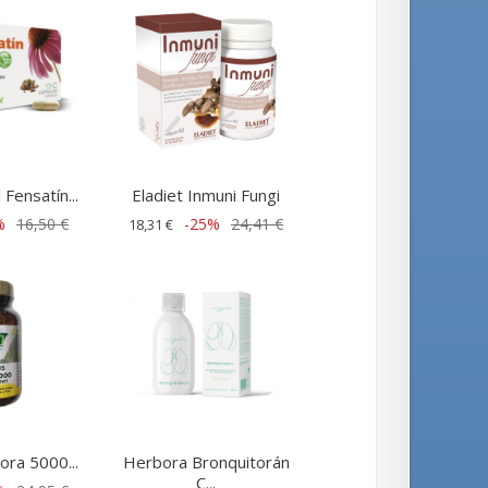
 Fensatín...
Eladiet Inmuni Fungi
%
16,50 €
-25%
24,41 €
18,31 €
lora 5000...
Herbora Bronquitorán
C...