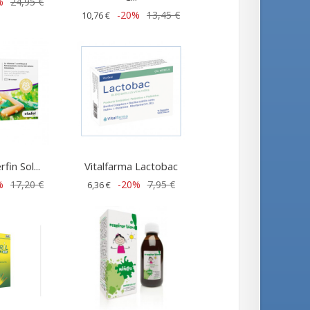
%
24,95 €
-20%
13,45 €
10,76 €
rfin Sol...
Vitalfarma Lactobac
%
17,20 €
-20%
7,95 €
6,36 €