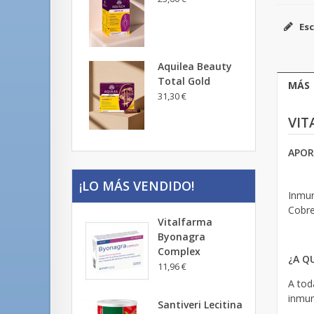
Esc
Aquilea Beauty
Total Gold
MÁS
31,30 €
VIT
APOR
¡LO MÁS VENDIDO!
Inmun
Cobre
Vitalfarma
Byonagra
Complex
¿A Q
11,96 €
A tod
inmun
Santiveri Lecitina