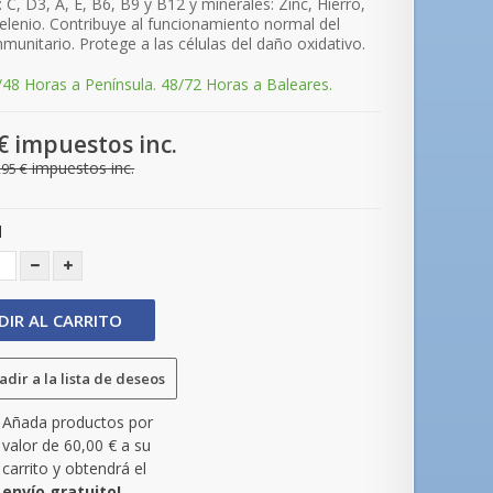
 C, D3, A, E, B6, B9 y B12 y minerales: Zinc, Hierro,
elenio. Contribuye al funcionamiento normal del
nmunitario. Protege a las células del daño oxidativo.
/48 Horas a Península. 48/72 Horas a Baleares.
€
impuestos inc.
impuestos inc.
,95 €
d
DIR AL CARRITO
dir a la lista de deseos
Añada productos por
valor de
60,00 €
a su
carrito y obtendrá el
envío gratuito!