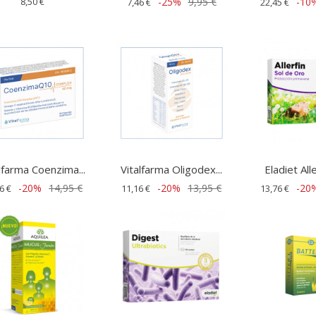
8,50 €
-25%
9,95 €
-10
7,46 €
22,45 €
lfarma Coenzima...
Vitalfarma Oligodex...
Eladiet Alle
-20%
14,95 €
-20%
13,95 €
-20
6 €
11,16 €
13,76 €