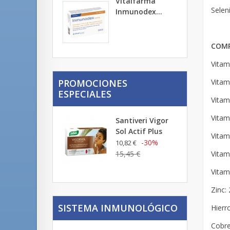
Vitalfarma
Seleni
Inmunodex...
COMP
Vitam
Vitam
PROMOCIONES
ESPECIALES
Vitam
Vitam
Santiveri Vigor
Sol Actif Plus
Vitam
-30%
10,82 €
Vitam
15,45 €
Vitam
Zinc:
SISTEMA INMUNOLÓGICO
Hierr
Cobre