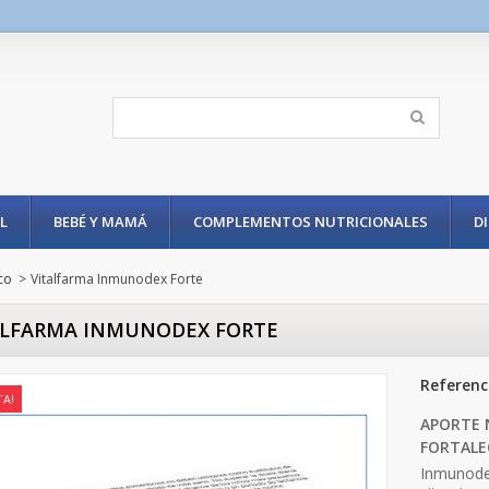
L
BEBÉ Y MAMÁ
COMPLEMENTOS NUTRICIONALES
D
co
>
Vitalfarma Inmunodex Forte
ALFARMA INMUNODEX FORTE
Referenc
TA!
APORTE 
FORTALE
Inmunode