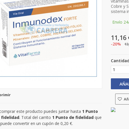
vitaminas:
Cobre y S
sistema i
Envío 24
11,16 
-20%
13
Cantida
AÑA
primir
Aña
 comprar este producto puedes juntar hasta
1
Punto
 fidelidad
. Total del carrito
1
Punto de fidelidad
que
 puede convertir en un cupón de
0,20 €
.