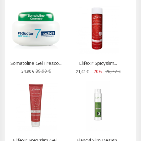
Somatoline Gel Fresco...
Elifexir Spicyslim...
39,90 €
34,90 €
-20%
26,77 €
21,42 €
Elifexir Spicyslim Gel...
Elancyl Slim Design...