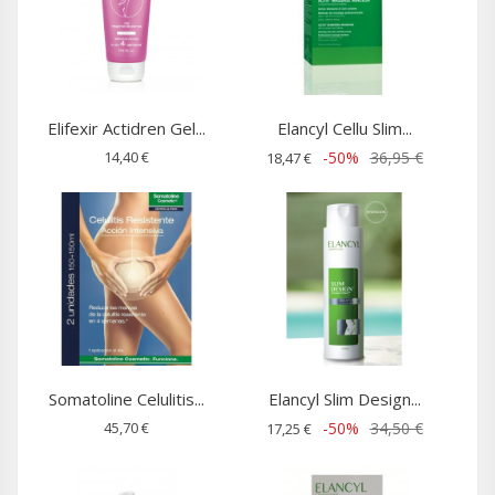
Elifexir Actidren Gel...
Elancyl Cellu Slim...
14,40 €
-50%
36,95 €
18,47 €
Somatoline Celulitis...
Elancyl Slim Design...
45,70 €
-50%
34,50 €
17,25 €