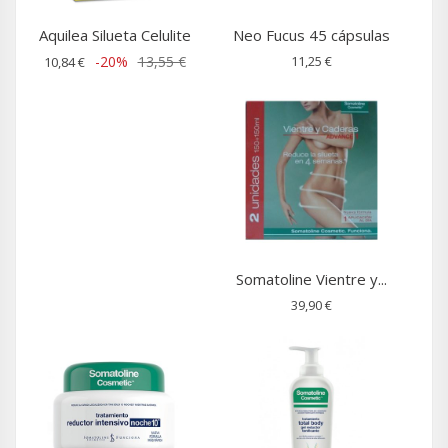
Aquilea Silueta Celulite
Neo Fucus 45 cápsulas
-20%
13,55 €
11,25 €
10,84 €
Somatoline Vientre y...
39,90 €