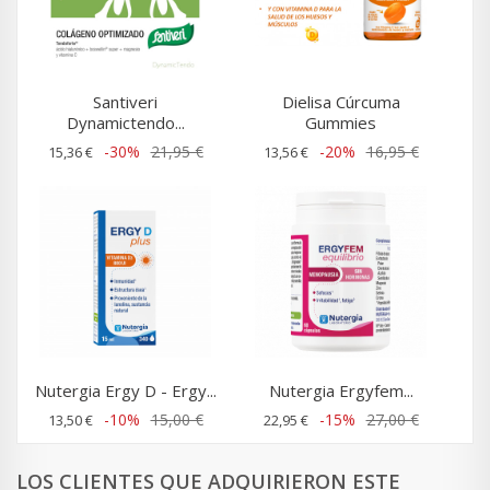
Santiveri
Dielisa Cúrcuma
Dynamictendo...
Gummies
-30%
21,95 €
-20%
16,95 €
15,36 €
13,56 €
Nutergia Ergy D - Ergy...
Nutergia Ergyfem...
-10%
15,00 €
-15%
27,00 €
13,50 €
22,95 €
LOS CLIENTES QUE ADQUIRIERON ESTE