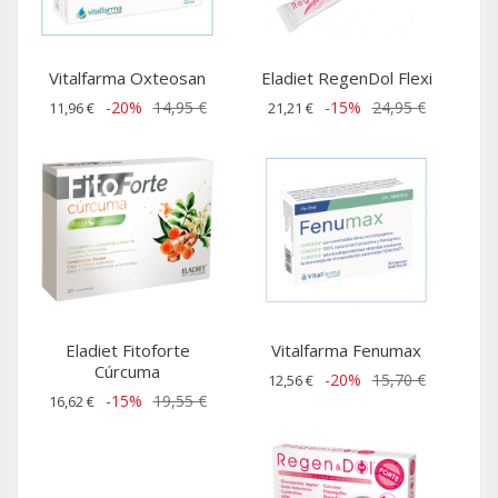
Vitalfarma Oxteosan
Eladiet RegenDol Flexi
-20%
14,95 €
-15%
24,95 €
11,96 €
21,21 €
Eladiet Fitoforte
Vitalfarma Fenumax
Cúrcuma
-20%
15,70 €
12,56 €
-15%
19,55 €
16,62 €