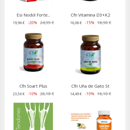
Esi Nodol Forte...
Cfn Vitamina D3+K2
-20%
24,95 €
-15%
18,90 €
19,96 €
16,06 €
Cfn Soart Plus
Cfn Uña de Gato St
-10%
26,18 €
-10%
16,10 €
23,56 €
14,49 €