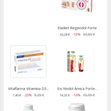
Eladiet Regendol Forte
-10%
33,65 €
30,28 €
Vitalfarma Vitamina D3...
Esi Nodol Árnica Forte...
-20%
9,25 €
-10%
15,95 €
7,40 €
14,35 €