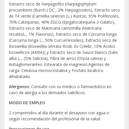
Extracto seco de Harpagofito (
Harpagophytum
procumbens (Burch
.) DC., 2% Harpagosidos), Extracto seco
de Té verde (
Camellia sinensis (L.)
Kuntze, 95% Polifenoles,
70% Catequinas, 40% EGCG (Epigalocatequina-3-Galato),
Extracto seco de Matricaria camomilla (
Matricaria
recutitaL
., 1% Flavonas), Extracto seco de Cúrcuma longa
(
Curcuma longa L.
, 50% Curcuminoides), Extracto seco de
Boswellia (
Boswellia serrata Roxb.
Ex Colebr, 10% Ácidos
boswélicos (AKBA)) y Extracto seco de Sauce blanco (
Salix
alba
L., 25% Salicina), Fibra de arroz (Oryza sativa) y
Antiaglomerantes: Estearato de magnesio.Agentes de
carga: Celulosa microscristalina y Fosfato bicálcico
dihidratado.
Alérgenos:
Consulte con su médico o farmacéutico en
caso de alergia a los derivados salicílicos.
MODO DE EMPLEO
2 comprimidos al día durante el desayuno con agua o
según recomendación del profesional de la salud
Precauciones de uso