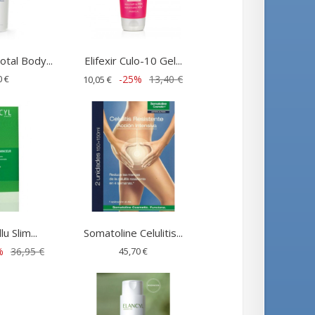
tal Body...
Elifexir Culo-10 Gel...
0 €
-25%
13,40 €
10,05 €
lu Slim...
Somatoline Celulitis...
%
36,95 €
45,70 €