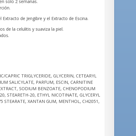
 en solo 2 semanas.
rción.
l Extracto de Jengibre y el Extracto de Escina.
de la celulitis y suaviza la piel.
ados.
C/CAPRIC TRIGLYCERIDE, GLYCERIN, CETEARYL
UM SALICYLATE, PARFUM, ESCIN, CARNITINE
T EXTRACT, SODIUM BENZOATE, CHENOPODIUM
0, STEARETH-20, ETHYL NICOTINATE, GLYCERYL
75 STEARATE, XANTAN GUM, MENTHOL, CI42051,