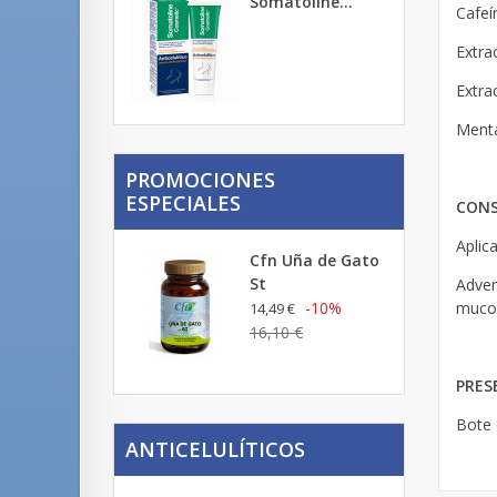
Somatoline...
Cafeí
Extra
Extra
Menta
PROMOCIONES
ESPECIALES
CONS
Aplic
Cfn Uña de Gato
St
Adver
-10%
mucos
14,49 €
16,10 €
PRES
Bote 
ANTICELULÍTICOS