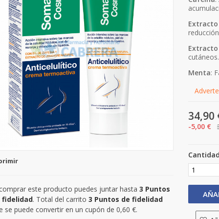
acumulac
Extracto
reducción
Extracto
cutáneos
Menta
: 
Adverten
34,90 
-5,00 €
Cantida
primir
 comprar este producto puedes juntar hasta
3
Puntos
AÑA
 fidelidad
. Total del carrito
3
Puntos de fidelidad
e se puede convertir en un cupón de
0,60 €
.