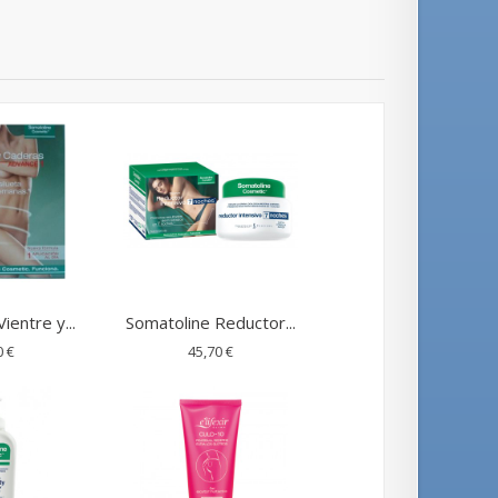
ientre y...
Somatoline Reductor...
0 €
45,70 €