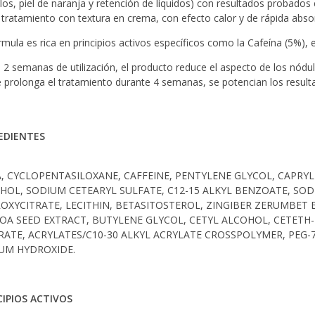
los, piel de naranja y retención de líquidos) con resultados probados
 tratamiento con textura en crema, con efecto calor y de rápida abso
rmula es rica en principios activos específicos como la Cafeína (5%), e
 2 semanas de utilización, el producto reduce el aspecto de los nódulos 
se prolonga el tratamiento durante 4 semanas, se potencian los result
EDIENTES
, CYCLOPENTASILOXANE, CAFFEINE, PENTYLENE GLYCOL, CAPRYLI
HOL, SODIUM CETEARYL SULFATE, C12-15 ALKYL BENZOATE, SODI
OXYCITRATE, LECITHIN, BETASITOSTEROL, ZINGIBER ZERUMBE
OA SEED EXTRACT, BUTYLENE GLYCOL, CETYL ALCOHOL, CETETH-2
RATE, ACRYLATES/C10-30 ALKYL ACRYLATE CROSSPOLYMER, PEG-
UM HYDROXIDE.
CIPIOS ACTIVOS