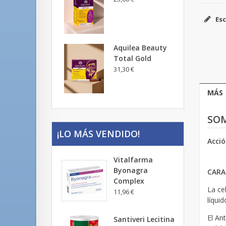
Esc
Aquilea Beauty
Total Gold
31,30 €
MÁS
SOM
¡LO MÁS VENDIDO!
Acció
Vitalfarma
Byonagra
CARA
Complex
La ce
11,96 €
líqui
El An
Santiveri Lecitina