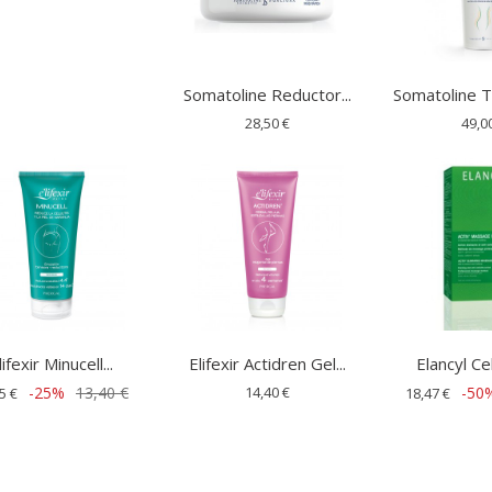
Somatoline Reductor...
Somatoline To
28,50 €
49,0
lifexir Minucell...
Elifexir Actidren Gel...
Elancyl Cel
-25%
13,40 €
14,40 €
-50
5 €
18,47 €