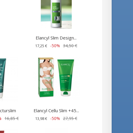
Elancyl Slim Design...
-50%
34,50 €
17,25 €
octurslim
Elancyl Cellu Slim +45...
%
16,85 €
-50%
27,95 €
13,98 €