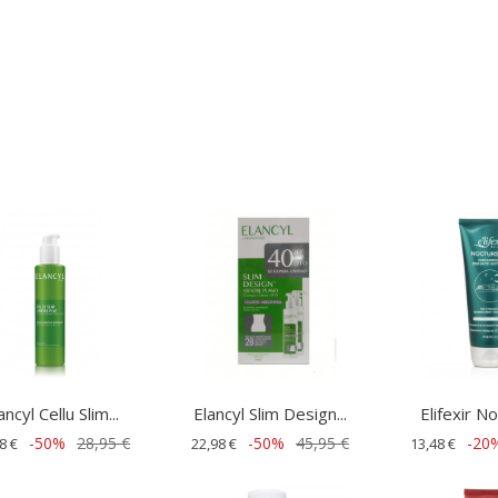
ancyl Cellu Slim...
Elancyl Slim Design...
Elifexir N
-50%
28,95 €
-50%
45,95 €
-20
8 €
22,98 €
13,48 €