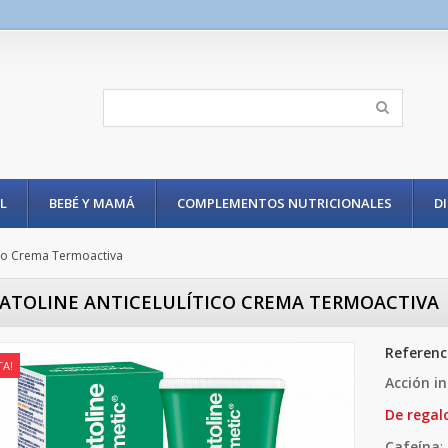
L
BEBÉ Y MAMÁ
COMPLEMENTOS NUTRICIONALES
D
ico Crema Termoactiva
ATOLINE ANTICELULÍTICO CREMA TERMOACTIVA
Referenc
TA!
Acción in
De regal
Cafeína
: