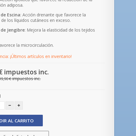
ión adiposa.
de
Escina
: Acción drenante que favorece la
 de los líquidos cutáneos en exceso.
 de Jengibre
: Mejora la elasticidad de los tejidos
.
Favorece la microcirculación.
cia: ¡Últimos artículos en inventario!
€
impuestos inc.
impuestos inc.
39,90 €
d
DIR AL CARRITO