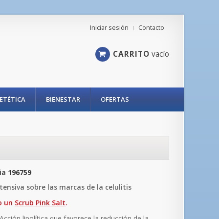
Iniciar sesión
Contacto
CARRITO
vacío
IETÉTICA
BIENESTAR
OFERTAS
ia
196759
tensiva sobre las marcas de la celulitis
o un
Scrub Pink Salt
.
 Acción lipolítica que favorece la reducción de la