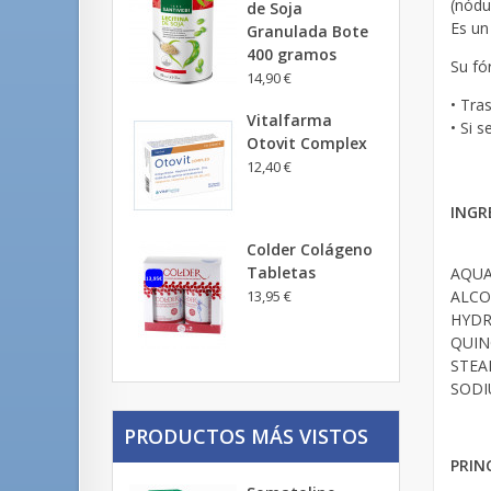
(nódu
de Soja
Es un
Granulada Bote
400 gramos
Su fó
14,90 €
• Tras
Vitalfarma
• Si 
Otovit Complex
12,40 €
INGR
Colder Colágeno
Tabletas
AQUA
13,95 €
ALCO
HYDR
QUIN
STEA
SODI
PRODUCTOS MÁS VISTOS
PRIN