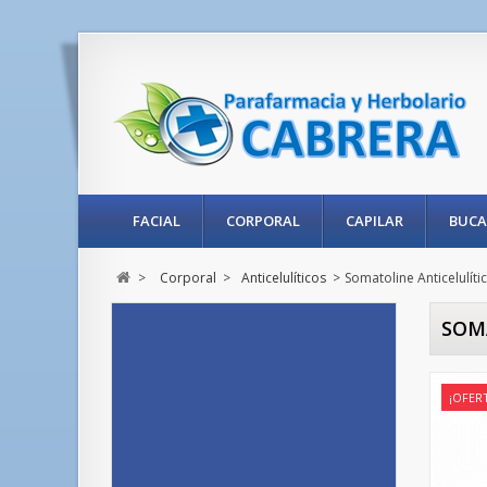
FACIAL
CORPORAL
CAPILAR
BUCA
>
Corporal
>
Anticelulíticos
>
Somatoline Anticelulít
SOM
¡OFER