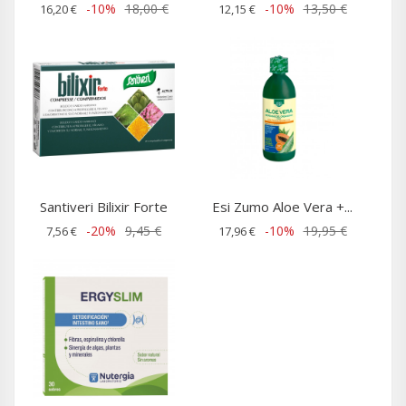
-10%
18,00 €
-10%
13,50 €
16,20 €
12,15 €
Santiveri Bilixir Forte
Esi Zumo Aloe Vera +...
-20%
9,45 €
-10%
19,95 €
7,56 €
17,96 €