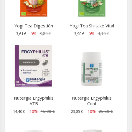
Yogi Tea Digestión
Yogi Tea Shiitake Vital
-5%
3,80 €
-5%
4,10 €
3,61 €
3,90 €
Nutergia Ergyphilus
Nutergia Ergyphilus
ATB
Conf
-10%
16,00 €
-10%
26,50 €
14,40 €
23,85 €