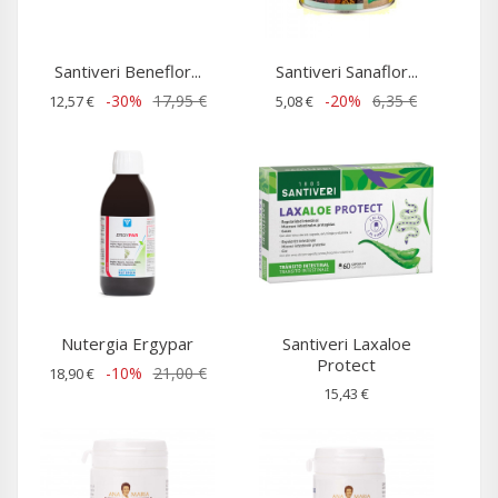
Santiveri Beneflor...
Santiveri Sanaflor...
-30%
17,95 €
-20%
6,35 €
12,57 €
5,08 €
Nutergia Ergypar
Santiveri Laxaloe
Protect
-10%
21,00 €
18,90 €
15,43 €