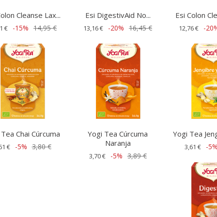
Colon Cleanse Lax...
Esi DigestivAid No...
Esi Colon Cle
-15%
14,95 €
-20%
16,45 €
-20
1 €
13,16 €
12,76 €
 Tea Chai Cúrcuma
Yogi Tea Cúrcuma
Yogi Tea Jen
Naranja
-5%
3,80 €
-5
61 €
3,61 €
-5%
3,89 €
3,70 €