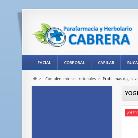
FACIAL
CORPORAL
CAPILAR
BUCA
>
Complementos nutricionales
>
Problemas digestiv
YOGI
¡OFER