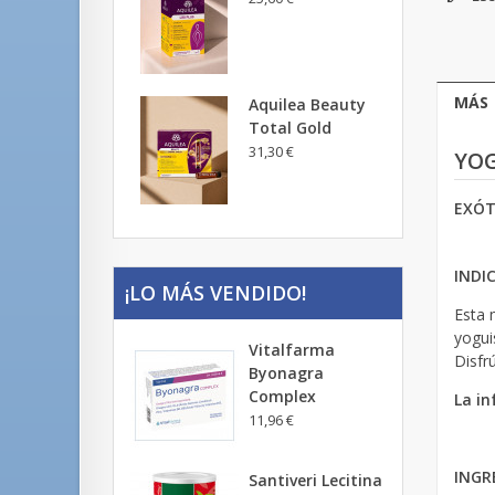
MÁS
Aquilea Beauty
Total Gold
31,30 €
YOG
EXÓT
INDI
¡LO MÁS VENDIDO!
Esta 
yogui
Vitalfarma
Disfr
Byonagra
Complex
La in
11,96 €
INGR
Santiveri Lecitina