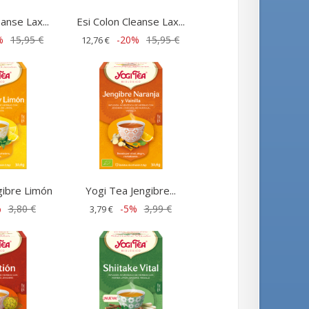
anse Lax...
Esi Colon Cleanse Lax...
%
15,95 €
-20%
15,95 €
12,76 €
gibre Limón
Yogi Tea Jengibre...
%
3,80 €
-5%
3,99 €
3,79 €