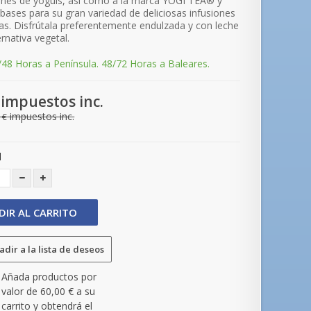
nes de yoguis, así como a la marca YOGI TEA® y
 bases para su gran variedad de deliciosas infusiones
as. Disfrútala preferentemente endulzada y con leche
rnativa vegetal.
/48 Horas a Península. 48/72 Horas a Baleares.
impuestos inc.
impuestos inc.
 €
d
DIR AL CARRITO
dir a la lista de deseos
Añada productos por
valor de
60,00 €
a su
carrito y obtendrá el