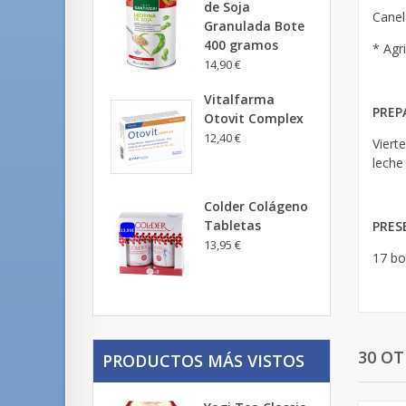
de Soja
Canel
Granulada Bote
400 gramos
* Agri
14,90 €
Vitalfarma
PREP
Otovit Complex
12,40 €
Viert
leche
Colder Colágeno
Tabletas
PRES
13,95 €
17 bol
30 O
PRODUCTOS MÁS VISTOS