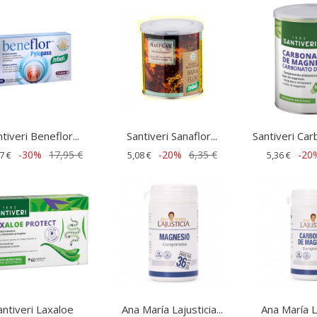
tiveri Beneflor...
Santiveri Sanaflor...
Santiveri Car
-30%
17,95 €
-20%
6,35 €
-20
7 €
5,08 €
5,36 €
antiveri Laxaloe
Ana María Lajusticia...
Ana María La