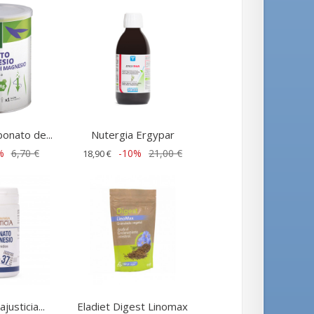
bonato de...
Nutergia Ergypar
%
6,70 €
-10%
21,00 €
18,90 €
justicia...
Eladiet Digest Linomax