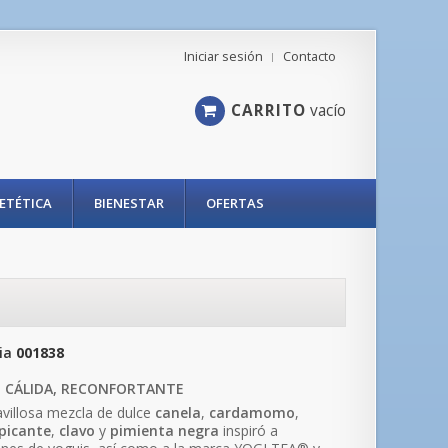
Iniciar sesión
Contacto
CARRITO
vacío
IETÉTICA
BIENESTAR
OFERTAS
ia
001838
, CÁLIDA, RECONFORTANTE
villosa mezcla de dulce
canela
,
cardamomo
,
picante
,
clavo
y
pimienta
negra
inspiró a