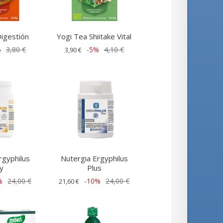
igestión
Yogi Tea Shiitake Vital
%
3,80 €
-5%
4,10 €
3,90 €
rgyphilus
Nutergia Ergyphilus
y
Plus
%
24,00 €
-10%
24,00 €
21,60 €