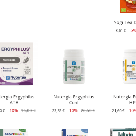
Yogi Tea D
-5
3,61 €
ergia Ergyphilus
Nutergia Ergyphilus
Nutergia E
ATB
Conf
HP
-10%
16,00 €
-10%
26,50 €
-10
0 €
23,85 €
21,60 €