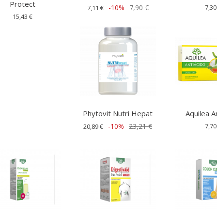
Protect
-10%
7,90 €
7,30
7,11 €
15,43 €
Phytovit Nutri Hepat
Aquilea A
-10%
23,21 €
7,70
20,89 €