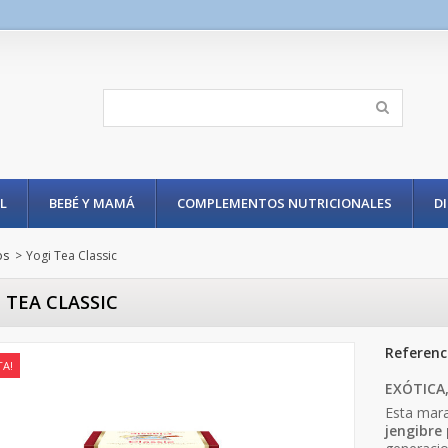
L
BEBÉ Y MAMÁ
COMPLEMENTOS NUTRICIONALES
D
os
>
Yogi Tea Classic
 TEA CLASSIC
Referenc
TA!
EXÓTICA
Esta mara
jengibre