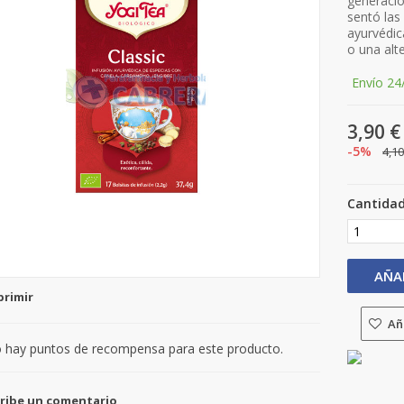
generacio
sentó las
ayurvédic
o una alte
Envío 24
3,90 €
-5%
4,10
Cantida
AÑA
primir
Aña
 hay puntos de recompensa para este producto.
ribe un comentario