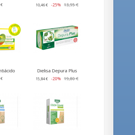
 €
-25%
13,95 €
10,46 €
ntiácido
Dielisa Depura Plus
 €
-20%
19,80 €
15,84 €