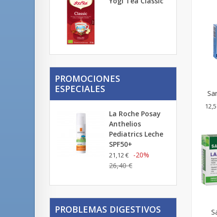
Yogi Tea Classic
PROMOCIONES
ESPECIALES
San
12,5
La Roche Posay
Anthelios
Pediatrics Leche
SPF50+
-20%
21,12 €
26,40 €
PROBLEMAS DIGESTIVOS
S