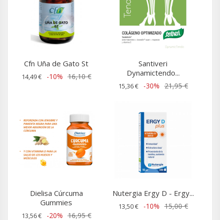
Cfn Uña de Gato St
Santiveri
Dynamictendo...
-10%
16,10 €
14,49 €
-30%
21,95 €
15,36 €
Dielisa Cúrcuma
Nutergia Ergy D - Ergy...
Gummies
-10%
15,00 €
13,50 €
-20%
16,95 €
13,56 €