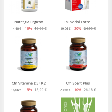
Nutergia Ergicox
Esi Nodol Forte...
-10%
16,00 €
-20%
24,95 €
14,40 €
19,96 €
Cfn Vitamina D3+K2
Cfn Soart Plus
-15%
18,90 €
-10%
26,18 €
16,06 €
23,56 €