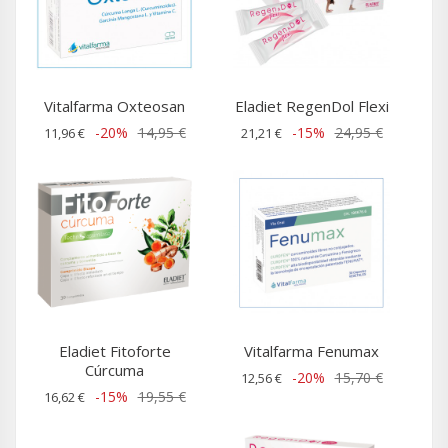
Vitalfarma Oxteosan
Eladiet RegenDol Flexi
-20%
14,95 €
-15%
24,95 €
11,96 €
21,21 €
Eladiet Fitoforte
Vitalfarma Fenumax
Cúrcuma
-20%
15,70 €
12,56 €
-15%
19,55 €
16,62 €