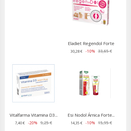
Eladiet Regendol Forte
-10%
33,65 €
30,28 €
Vitalfarma Vitamina D3...
Esi Nodol Árnica Forte...
-20%
9,25 €
-10%
15,95 €
7,40 €
14,35 €