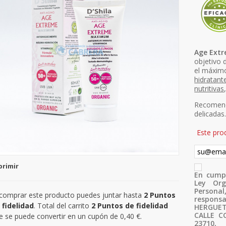
Age Ext
objetivo 
el máxim
hidratant
nutritivas
Recomenda
delicadas
Este pro
primir
En cumpl
Ley Org
Persona
 comprar este producto puedes juntar hasta
2
Puntos
responsa
 fidelidad
. Total del carrito
2
Puntos de fidelidad
HERGUETA
CALLE CO
e se puede convertir en un cupón de
0,40 €
.
23710,