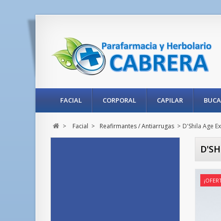
FACIAL
CORPORAL
CAPILAR
BUCA
>
Facial
>
Reafirmantes / Antiarrugas
>
D'Shila Age 
D'S
¡OFER