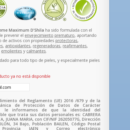
reme Maximum D’Shila
ha sido formulada con el
de prevenir el
envejecimiento
prematuro
, aportando
o de activos con propiedades
protectoras
,
es
,
antioxidantes
,
regeneradoras
,
reafirmantes
,
,
emolientes
y
calmantes
.
do para todo tipo de pieles, y especialmente pieles
.
ducto ya no está disponible
imiento del Reglamento (UE) 2016 /679 y de la
ánica de Protección de Datos de Carácter
l, le informamos de que la identidad del
ble que trata sus datos personales es: CABRERA
, JUANA MARIA, con CIF/NIF 26205077G, Dirección
LON, 34 Bajo, Población BAILEN, Código Postal
 Provincia JAEN y Correo electrónico