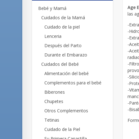
Age 
Bebé y Mamá
las a
Cuidados de la Mamá
-
Extr
Cuidado de la piel
-
Hidr
Lenceria
-
Extr
-
Acei
Después del Parto
-Acei
Durante el Embarazo
radia
-
Filtr
Cuidados del Bebé
provo
Alimentación del bebé
-
Silic
Complementos para el bebé
-
Prot
-
Vita
Biberones
manc
Chupetes
-
Pant
-
Bisa
Otros Complementos
Tetinas
Formu
Cuidado de la Piel
Su Primera Canastilla