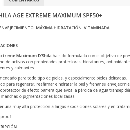
HILA AGE EXTREME MAXIMUM SPF50+
ENVEJECIMIENTO. MÁXIMA HIDRATACIÓN. VITAMINADA
CACIONES
Extreme Maximum D’Shila
ha sido formulada con el objetivo de pre
o de activos con propiedades protectoras, hidratantes, antioxidantes
entes y calmantes.
endado para todo tipo de pieles, y especialmente pieles delicadas.
ado para regenerar, reafirmar e hidratar la piel y frenar su envejecim
protector de efecto barrera que evita la pérdida de agua transepidé
r manchas o pigmentaciones localizadas.
er una muy alta protección a largas exposiciones solares y en trata
proof
RIPCIÓN