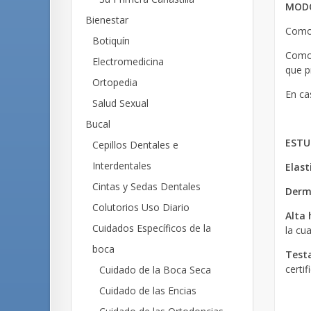
MODO
Bienestar
Como 
Botiquín
Como 
Electromedicina
que p
Ortopedia
En ca
Salud Sexual
Bucal
ESTU
Cepillos Dentales e
Interdentales
Elast
Cintas y Sedas Dentales
Derm
Colutorios Uso Diario
Alta 
Cuidados Específicos de la
la cu
boca
Test
certi
Cuidado de la Boca Seca
Cuidado de las Encias