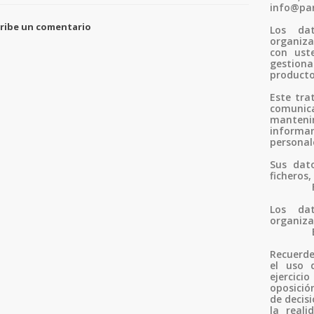
info@par
ribe un comentario
Los da
organiza
con uste
gestiona
productos
Este tra
comuni
mantenim
inform
personale
Sus dato
ficheros,
FR01 So
Los da
organiza
El pro
Recuerde
el uso 
ejercici
oposició
de decisi
la real