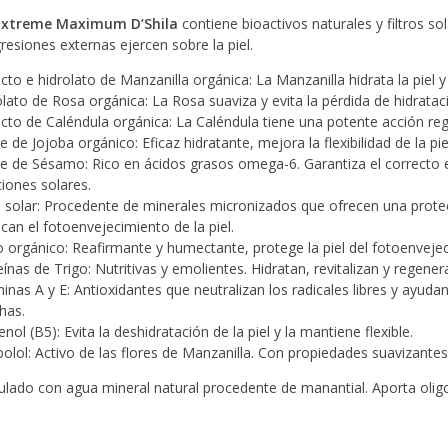
Extreme Maximum D’Shila
contiene bioactivos naturales y filtros s
gresiones externas ejercen sobre la piel.
acto e hidrolato de Manzanilla orgánica
: La Manzanilla hidrata la piel y 
olato de Rosa orgánica
: La Rosa suaviza y evita la pérdida de hidrataci
acto de Caléndula orgánica
: La Caléndula tiene una potente acción re
te de Jojoba orgánico
: Eficaz hidratante, mejora la flexibilidad de la pi
te de Sésamo
: Rico en ácidos grasos omega-6. Garantiza el correcto equ
ciones solares.
o solar
: Procedente de minerales micronizados que ofrecen una protec
can el fotoenvejecimiento de la piel.
io orgánico
: Reafirmante y humectante, protege la piel del fotoenveje
eínas de Trigo
: Nutritivas y emolientes. Hidratan, revitalizan y regenera
minas A y E
: Antioxidantes que neutralizan los radicales libres y ayudan
has.
enol (B5):
Evita la deshidratación de la piel y la mantiene flexible.
bolol
: Activo de las flores de Manzanilla. Con propiedades suavizantes
lado con agua mineral natural procedente de manantial. Aporta olig