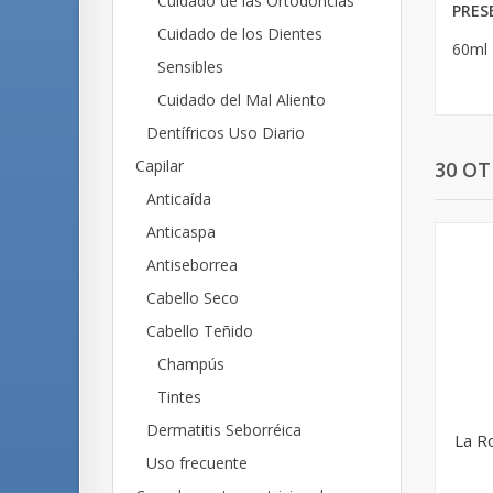
Cuidado de las Ortodoncias
PRES
Cuidado de los Dientes
60ml
Sensibles
Cuidado del Mal Aliento
Dentífricos Uso Diario
Capilar
30 O
Anticaída
Anticaspa
Antiseborrea
Cabello Seco
Cabello Teñido
Champús
Tintes
Dermatitis Seborréica
La R
Uso frecuente