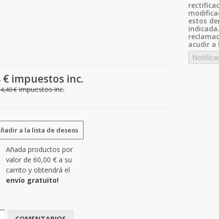
rectifi
modifica
estos de
indica
reclama
acudir a 
Notifica
 €
impuestos inc.
impuestos inc.
4,40 €
ñadir a la lista de deseos
Añada productos por
valor de
60,00 €
a su
carrito y obtendrá el
envío gratuito!
COMENTARIOS