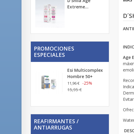
D'Shila Age
Extreme...
D´S
ANTI
INDI
PROMOCIONES
ESPECIALES
Age 
máxim
emoli
Esi Multicomplex
Hombre 50+
Recom
-25%
11,96 €
Indic
15,95 €
Dermo
Evita
Ofrec
Water
REAFIRMANTES /
ANTIARRUGAS
DESC