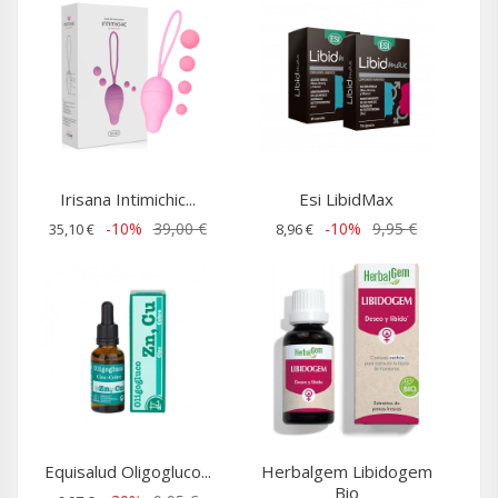
Irisana Intimichic...
Esi LibidMax
-10%
39,00 €
-10%
9,95 €
35,10 €
8,96 €
Equisalud Oligogluco...
Herbalgem Libidogem
Bio