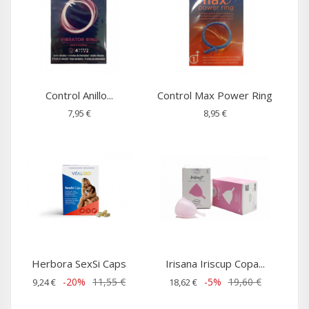
Control Anillo...
Control Max Power Ring
7,95 €
8,95 €
Herbora SexSi Caps
Irisana Iriscup Copa...
-20%
11,55 €
-5%
19,60 €
9,24 €
18,62 €