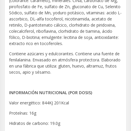
(colorante: caramelo), minerales: ClNa, carbonato de Mg,
pirofosfato de Fe, sulfato de Zn, gluconato de Cu, Selenito
Sódico, sulfato de Mn, yoduro potásico, vitaminas: acido L-
ascorbico, DL-alfa tocoferol, nicotinamida, acetato de
retinilo, D-pantotenato cálcico, clorhidrato de piridoxina,
colecalciferol, riboflavina, clorhidrato de tiamina, ácido
fólico, D-biotina; emulgente: lecitina de soja, antioxidante:
extracto rico en tocoferoles.
Contiene azúcares y edulcorantes. Contiene una fuente de
fenilalanina. Envasado en atmósfera protectora. Elaborado
en una fábrica que utiliza: gluten, huevo, altramuz, frutos
secos, apio y sésamo.
INFORMACIÓN NUTRICIONAL (POR DOSIS)
Valor energético: 844KJ 201Kcal
Proteínas: 16g
Hidratos de carbono: 19.0g