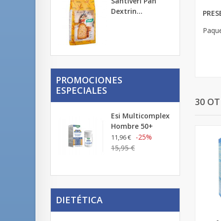
Santiveri Pan
Dextrin...
PRES
Paque
PROMOCIONES
ESPECIALES
30 O
Esi Multicomplex
Hombre 50+
-25%
11,96 €
15,95 €
DIETÉTICA