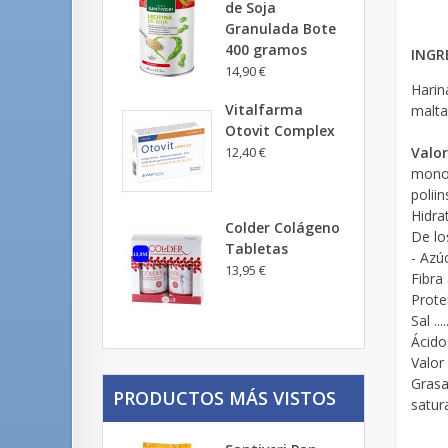
de Soja
Granulada Bote
400 gramos
INGR
14,90 €
Harina
Vitalfarma
malta
Otovit Complex
Valor
12,40 €
monoi
poliin
Hidrat
Colder Colágeno
De lo
Tabletas
- Azúcar
13,95 €
Fibra a
Proteína
Sal ......
Ácido f
Valor 
Grasas..
PRODUCTOS MÁS VISTOS
saturada