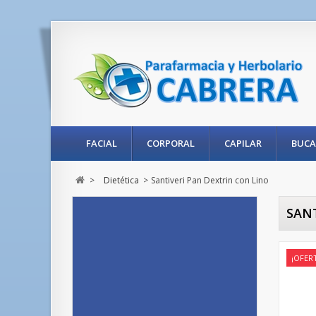
FACIAL
CORPORAL
CAPILAR
BUCA
>
Dietética
>
Santiveri Pan Dextrin con Lino
SANT
¡OFER