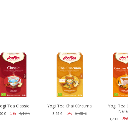
ogi Tea Classic
Yogi Tea Chai Cúrcuma
Yogi Tea 
Nara
-5%
4,10 €
-5%
3,80 €
90 €
3,61 €
-5
3,70 €