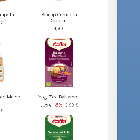
mpota...
Biocop Compota
Ciruela...
 €
4,50 €
 de Molde
Yogi Tea Bálsamo...
..
-5%
3,99 €
3,79 €
 €