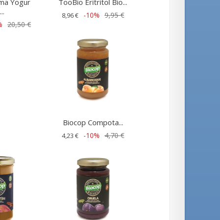
ma Yogur
TooBio Eritritol Bio...
..
-10%
9,95 €
8,96 €
%
20,50 €
Biocop Compota...
-10%
4,70 €
4,23 €