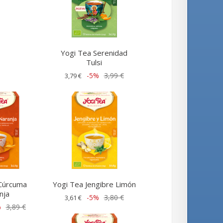
Yogi Tea Serenidad
Tulsi
-5%
3,99 €
3,79 €
Cúrcuma
Yogi Tea Jengibre Limón
nja
-5%
3,80 €
3,61 €
%
3,89 €