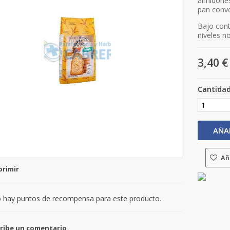
almidones
pan conve
Bajo cont
niveles n
3,40 €
Cantida
AÑA
Aña
primir
 hay puntos de recompensa para este producto.
ribe un comentario