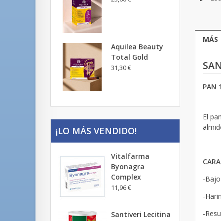
MÁS
Aquilea Beauty
Total Gold
SAN
31,30 €
PAN 
El pa
almid
¡LO MÁS VENDIDO!
Vitalfarma
CARA
Byonagra
Complex
-Bajo
11,96 €
-Hari
-Resu
Santiveri Lecitina