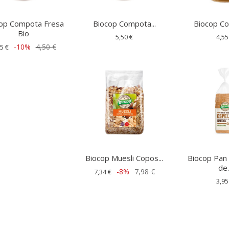
op Compota Fresa
Biocop Compota...
Biocop Co
Bio
5,50 €
4,55
-10%
4,50 €
5 €
Biocop Muesli Copos...
Biocop Pan
de.
-8%
7,98 €
7,34 €
3,95