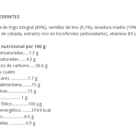
EDEINTES
 de trigo integral (80%), semillas de lino (9,1%), levadura madre (19%)
 de cebada, extracto rico en tocoferoles (antioxidante), vitamina B9
 nutricional por 100 g:
nsaturadas......1.3 g
saturadas .......4.3 g
os de carbono.......56.6 g
s cuales
es ...................1.7 g
limentaria...........15 g
s......................15 g
......................1 g
ólico..................100 µg
energético ..........374.9 kcal
......................6.5 g
s ..................0.9 g