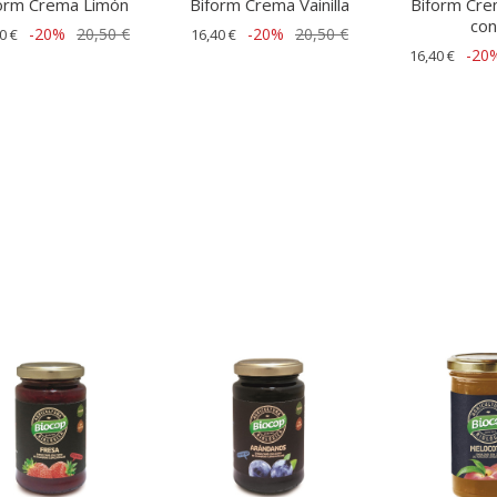
orm Crema Limón
Biform Crema Vainilla
Biform Cre
con.
-20%
20,50 €
-20%
20,50 €
0 €
16,40 €
-20
16,40 €