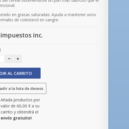
 del cereal obteniéndose un pan más sabroso que el
ncional.
enido en grasas saturadas: Ayuda a mantener unos
ormales de colesterol en sangre.
impuestos inc.
d
DIR AL CARRITO
dir a la lista de deseos
Añada productos por
valor de
60,00 €
a su
carrito y obtendrá el
envío gratuito!