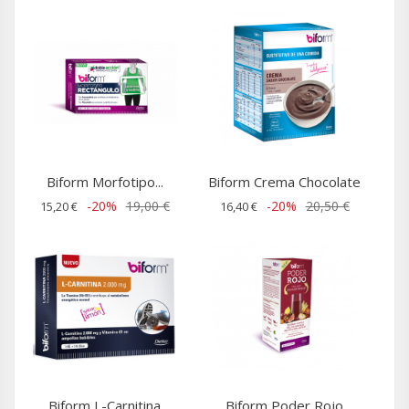
Biform Morfotipo...
Biform Crema Chocolate
-20%
19,00 €
-20%
20,50 €
15,20 €
16,40 €
Biform L-Carnitina
Biform Poder Rojo