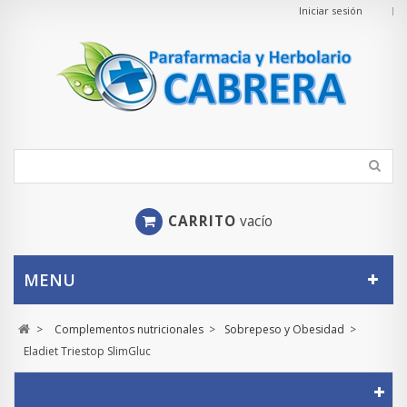
Iniciar sesión
CARRITO
vacío
MENU
>
Complementos nutricionales
>
Sobrepeso y Obesidad
>
Eladiet Triestop SlimGluc