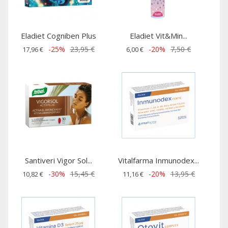
Eladiet Cogniben Plus
Eladiet Vit&Min...
-25%
23,95 €
-20%
7,50 €
17,96 €
6,00 €
Santiveri Vigor Sol...
Vitalfarma Inmunodex...
-30%
15,45 €
-20%
13,95 €
10,82 €
11,16 €