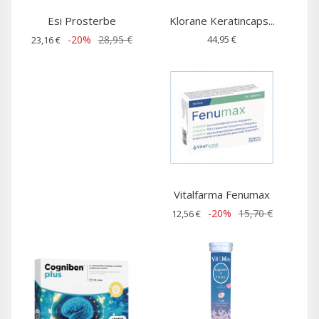
Esi Prosterbe
Klorane Keratincaps...
-20%
28,95 €
44,95 €
23,16 €
Vitalfarma Fenumax
-20%
15,70 €
12,56 €