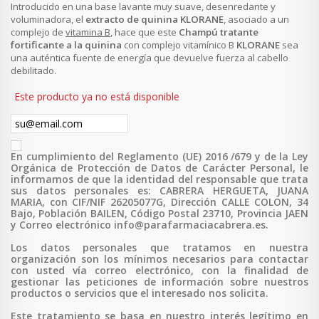
Introducido en una
base lavante muy suave
,
desenredante
y
voluminadora
, el
extracto de quinina KLORANE
, asociado a un
complejo de
vitamina B
, hace que este
Champú tratante
fortificante a la quinina
con complejo vitamínico B
KLORANE
sea
una auténtica
fuente de energía que devuelve fuerza al cabello
debilitado
.
Este producto ya no está disponible
En cumplimiento del Reglamento (UE) 2016 /679 y de la Ley
Orgánica de Protección de Datos de Carácter Personal, le
informamos de que la identidad del responsable que trata
sus datos personales es: CABRERA HERGUETA, JUANA
MARIA, con CIF/NIF 26205077G, Dirección CALLE COLON, 34
Bajo, Población BAILEN, Código Postal 23710, Provincia JAEN
y Correo electrónico info@parafarmaciacabrera.es.
Los datos personales que tratamos en nuestra
organización son los mínimos necesarios para contactar
con usted vía correo electrónico, con la finalidad de
gestionar las peticiones de información sobre nuestros
productos o servicios que el interesado nos solicita.
Este tratamiento se basa en nuestro interés legítimo en