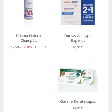
Prisma Natural
Ducray Anacaps
Champú...
Expert...
-10%
13,99 €
43,95 €
12,59 €
Klorane Keratincaps...
44,95 €