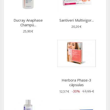
Ducray Anaphase
Santiveri Multivigor...
Champú...
20,20 €
25,90 €
Herbora Phase-3
cápsulas
-30%
17,95 €
12,57 €