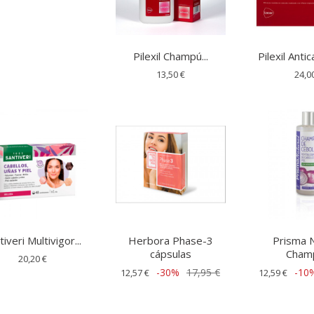
Pilexil Champú...
Pilexil Antic
13,50 €
24,0
tiveri Multivigor...
Herbora Phase-3
Prisma N
cápsulas
Champ
20,20 €
-30%
17,95 €
-10
12,57 €
12,59 €