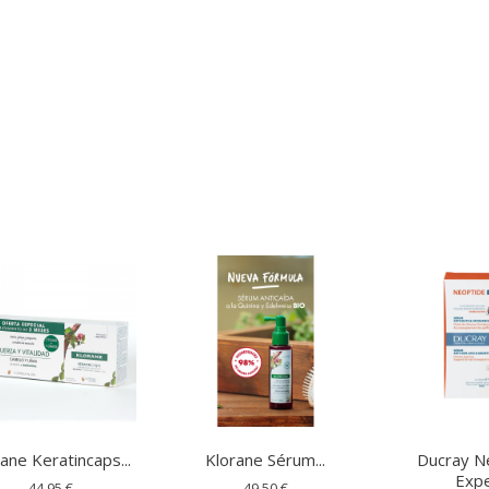
ane Keratincaps...
Klorane Sérum...
Ducray N
Expe
44,95 €
49,50 €