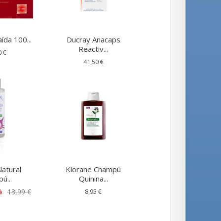
aída 100...
Ducray Anacaps
Reactiv...
0 €
41,50 €
atural
Klorane Champú
ú...
Quinina...
%
13,99 €
8,95 €