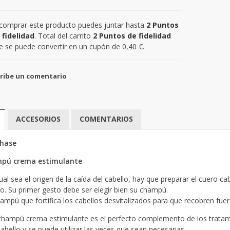
 comprar este producto puedes juntar hasta
2
Puntos
 fidelidad
. Total del carrito
2
Puntos de fidelidad
e se puede convertir en un cupón de
0,40 €
.
ribe un comentario
ACCESORIOS
COMENTARIOS
hase
pú crema estimulante
al sea el origen de la caída del cabello, hay que preparar el cuero cab
lo. Su primer gesto debe ser elegir bien su champú.
ampú que fortifica los cabellos desvitalizados para que recobren fuer
champú crema estimulante es el perfecto complemento de los tratami
cabello y se puede utilizar las veces que sean necesarias.