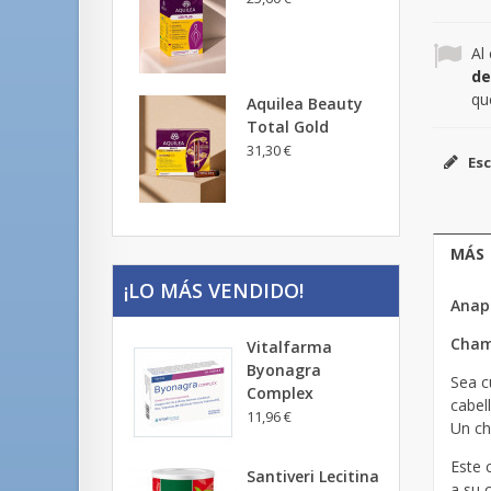
Al
de
qu
Aquilea Beauty
Total Gold
31,30 €
Esc
MÁS
¡LO MÁS VENDIDO!
Anap
Cham
Vitalfarma
Byonagra
Sea cu
Complex
cabel
11,96 €
Un ch
Este 
Santiveri Lecitina
a su 