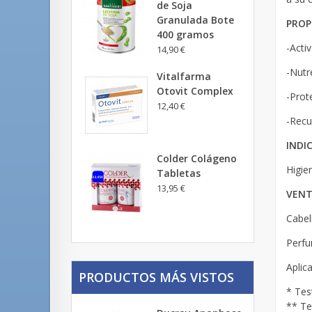
de Soja
Granulada Bote
PROP
400 gramos
-Activ
14,90 €
-Nutre
Vitalfarma
Otovit Complex
-Prot
12,40 €
-Recu
INDI
Colder Colágeno
Higie
Tabletas
13,95 €
VENT
Cabel
Perfu
Aplic
PRODUCTOS MÁS VISTOS
* Tes
** Te