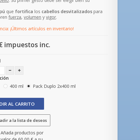
bello
. Su primer gesto debe ser elegir bien su
pú
que
fortifica
los
cabellos
desvitalizados
para
bren
fuerza
,
volumen
y
vigor
.
cia: ¡Últimos artículos en inventario!
€
impuestos inc.
d
ación
l
400 ml
Pack Duplo 2x400 ml
DIR AL CARRITO
dir a la lista de deseos
Añada productos por
valor de
60,00 €
a su