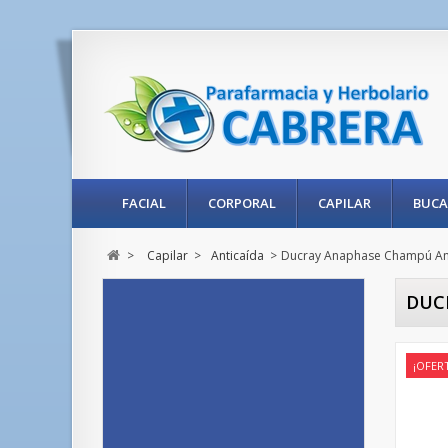
FACIAL
CORPORAL
CAPILAR
BUCA
>
Capilar
>
Anticaída
>
Ducray Anaphase Champú An
DUC
¡OFER