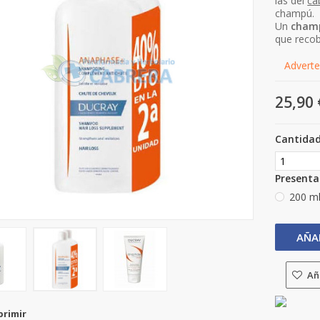
las del
ca
champú.
Un
cham
que reco
Adverten
25,90 
Cantida
Present
200 m
AÑA
Aña
primir