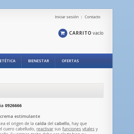
Iniciar sesión
Contacto
CARRITO
vacío
IETÉTICA
BIENESTAR
OFERTAS
ia
0926666
crema estimulante
sea el origen de la
caída
del
cabello
, hay que
el cuero cabelludo,
reactivar
sus
funciones
vitales
y