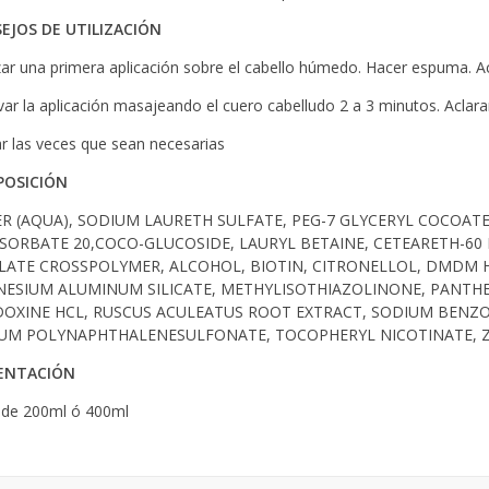
EJOS DE UTILIZACIÓN
zar una primera aplicación sobre el cabello húmedo. Hacer espuma. Ac
ar la aplicación masajeando el cuero cabelludo 2 a 3 minutos. Acla
zar las veces que sean necesarias
OSICIÓN
R (AQUA), SODIUM LAURETH SULFATE, PEG-7 GLYCERYL COCOATE,
SORBATE 20,COCO-GLUCOSIDE, LAURYL BETAINE, CETEARETH-60 
LATE CROSSPOLYMER, ALCOHOL, BIOTIN, CITRONELLOL, DMDM 
ESIUM ALUMINUM SILICATE, METHYLISOTHIAZOLINONE, PANTH
DOXINE HCL, RUSCUS ACULEATUS ROOT EXTRACT, SODIUM BENZO
UM POLYNAPHTHALENESULFONATE, TOCOPHERYL NICOTINATE, Z
ENTACIÓN
de 200ml ó 400ml