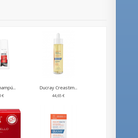
ampú...
Ducray Creastim...
0 €
44,65 €